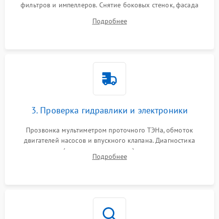
фильтров и импеллеров. Снятие боковых стенок, фасада
дверцы или нижнего поддона для прямого доступа к
Подробнее
циркуляционному насосу, ТЭНу и сливной помпе.
3. Проверка гидравлики и электроники
Прозвонка мультиметром проточного ТЭНа, обмоток
двигателей насосов и впускного клапана. Диагностика
прессостата (датчика уровня воды), датчика мутности,
Подробнее
концевика дверцы и электронного модуля управления.