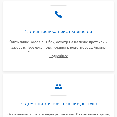
Не работает сушилка
2100 ₽
Подробнее →
Сбои в работе таймера
1700 ₽
Подробнее →
1. Диагностика неисправностей
Проблемы с
2100 ₽
Подробнее →
циркуляционным насосом
Считывание кодов ошибок, осмотр на наличие протечек и
засоров. Проверка подключения к водопроводу. Анализ
жалоб на отсутствие слива, нагрева, вращения
Подробнее
разбрызгивателей или срабатывание системы защиты
аквастоп.
2. Демонтаж и обеспечение доступа
Отключение от сети и перекрытие воды. Извлечение корзин,