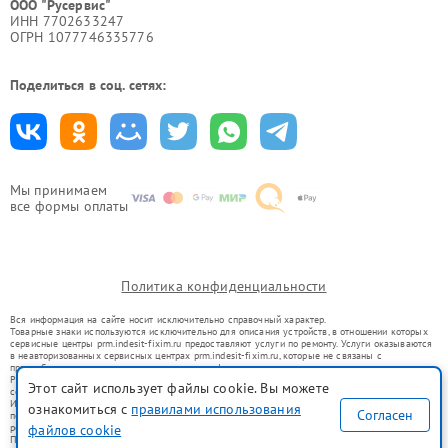
ООО "Русервис"
ИНН 7702633247
ОГРН 1077746335776
Поделиться в соц. сетях:
Мы принимаем
все формы оплаты
Политика конфиденциальности
Вся информация на сайте носит исключительно справочный характер.
Товарные знаки используются исключительно для описания устройств, в отношении которых
сервисные центры prm.indesit-fixim.ru предоставляют услуги по ремонту. Услуги оказываются
в неавторизованных сервисных центрах prm.indesit-fixim.ru, которые не связаны с
правообладателями товарных знаков или их официальными представителями.
Ремонт осуществляется для устройств, уже введенных в гражданский оборот в соответствии
Этот сайт использует файлы cookie. Вы можете
со статьей 1487 ГК РФ.
Использование товарных знаков не преследует цели индивидуализации услуг или введения
ознакомиться с
правилами использования
Согласен
потребителей в заблуждение, а служит для информирования о предоставляемых услугах по
ремонту техники указанных брендов.
файлов cookie
Представленная на сайте информация не является публичной офертой, определяемой