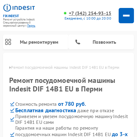
+7 (342) 254-93-15
FIX-INDESIT
Ежедневно, с 10:00 до 20:00
Ремонт устройств Indesit
Специализированный
cервисный центр г.
Пермь
Мы ремонтируем
Позвонить
Перми
Ремонт посудомоечной машины Indesit DIF 14B1 EU в Перми
Ремонт посудомоечной машины
Indesit DIF 14B1 EU в Перми
от 780 руб.
Стоимость ремонта
Бесплатная диагностика
даже при отказе
Привезем и увезем посудомоечную машину Indesit
DIF 14B1 EU сами
Ремонт варочных панелей Indesit
Ремонт стиральных машин Indesit
Ремонт сушильных машин Indesit
Ремонт морозильных камер Indesit
Ремонт микроволновых печей Indesit
Ремонт холодильных камер Indesit
Гарантия на наши работы по ремонту
до 3-х
посудомоечных машин Indesit DIF 14B1 EU