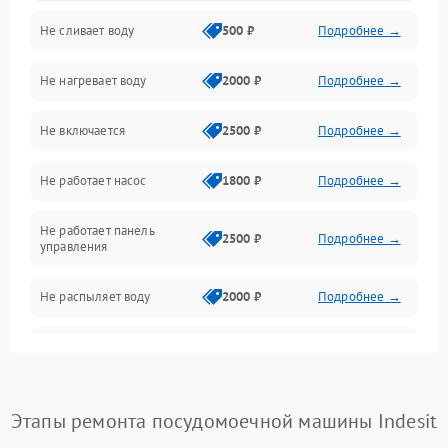
Не сливает воду
500 ₽
Подробнее →
Электропитание
Не нагревает воду
2000 ₽
Подробнее →
Датчики
Не включается
2500 ₽
Подробнее →
Нагрев
Не работает насос
1800 ₽
Подробнее →
Вода
Не работает панель
Гигиена
2500 ₽
Подробнее →
управления
Программное обеспечение
Не распыляет воду
2000 ₽
Подробнее →
Не запускается цикл
1800 ₽
Подробнее →
стирки
Проблемы с набором
Этапы ремонта посудомоечной машины Indesit
1800 ₽
Подробнее →
воды