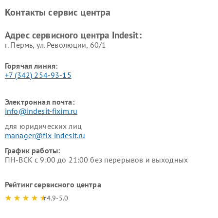
Ремонт холодильных камер
Ремонт сушильных машин
Контакты сервис центра
Indesit
Indesit
Адрес сервисного центра Indesit:
г. Пермь, ул. ​Революции, 60/1
Горячая линия:
+7 (342) 254-93-15
Электронная почта:
info@indesit-fixim.ru
для юридических лиц
manager@fix-indesit.ru
График работы:
ПН-ВСК с 9:00 до 21:00 без перерывов и выходных
Рейтинг сервисного центра
4.9-5.0