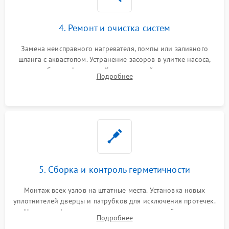
4. Ремонт и очистка систем
Замена неисправного нагревателя, помпы или заливного
шланга с аквастопом. Устранение засоров в улитке насоса,
патрубках и фильтрах. Компонентный ремонт платы
Подробнее
управления, восстановление поврежденной проводки.
5. Сборка и контроль герметичности
Монтаж всех узлов на штатные места. Установка новых
уплотнителей дверцы и патрубков для исключения протечек.
Надежная фиксация хомутов гидравлической системы,
Подробнее
сборка корпуса и установка датчика поплавка.