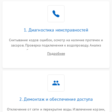
Не работает сушилка
2100 ₽
Подробнее →
Сбои в работе таймера
1700 ₽
Подробнее →
1. Диагностика неисправностей
Проблемы с
2100 ₽
Подробнее →
циркуляционным насосом
Считывание кодов ошибок, осмотр на наличие протечек и
засоров. Проверка подключения к водопроводу. Анализ
жалоб на отсутствие слива, нагрева, вращения
Подробнее
разбрызгивателей или срабатывание системы защиты
аквастоп.
2. Демонтаж и обеспечение доступа
Отключение от сети и перекрытие воды. Извлечение корзин,