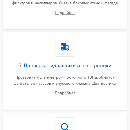
фильтров и импеллеров. Снятие боковых стенок, фасада
дверцы или нижнего поддона для прямого доступа к
Подробнее
циркуляционному насосу, ТЭНу и сливной помпе.
3. Проверка гидравлики и электроники
Прозвонка мультиметром проточного ТЭНа, обмоток
двигателей насосов и впускного клапана. Диагностика
прессостата (датчика уровня воды), датчика мутности,
Подробнее
концевика дверцы и электронного модуля управления.