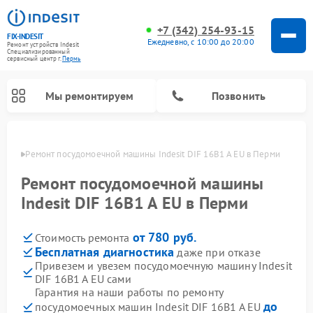
+7 (342) 254-93-15
FIX-INDESIT
Ежедневно, с 10:00 до 20:00
Ремонт устройств Indesit
Специализированный
cервисный центр г.
Пермь
Мы ремонтируем
Позвонить
Перми
Ремонт посудомоечной машины Indesit DIF 16B1 A EU в Перми
Ремонт посудомоечной машины
Indesit DIF 16B1 A EU в Перми
от 780 руб.
Стоимость ремонта
Бесплатная диагностика
даже при отказе
Привезем и увезем посудомоечную машину Indesit
DIF 16B1 A EU сами
Ремонт варочных панелей Indesit
Ремонт стиральных машин Indesit
Ремонт сушильных машин Indesit
Ремонт морозильных камер Indesit
Ремонт микроволновых печей Indesit
Ремонт холодильных камер Indesit
Гарантия на наши работы по ремонту
до
посудомоечных машин Indesit DIF 16B1 A EU