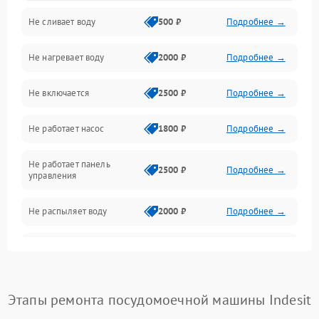
Не сливает воду
500 ₽
Подробнее →
Электропитание
Не нагревает воду
2000 ₽
Подробнее →
Датчики
Не включается
2500 ₽
Подробнее →
Нагрев
Не работает насос
1800 ₽
Подробнее →
Вода
Не работает панель
Гигиена
2500 ₽
Подробнее →
управления
Программное обеспечение
Не распыляет воду
2000 ₽
Подробнее →
Не запускается цикл
1800 ₽
Подробнее →
стирки
Проблемы с набором
Этапы ремонта посудомоечной машины Indesit
1800 ₽
Подробнее →
воды