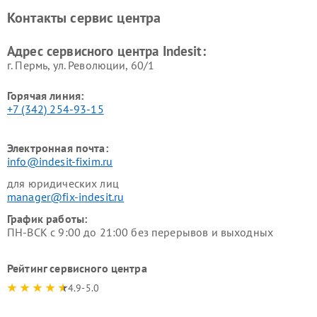
Ремонт холодильных камер
Ремонт сушильных машин
Контакты сервис центра
Indesit
Indesit
Адрес сервисного центра Indesit:
г. Пермь, ул. ​Революции, 60/1
Горячая линия:
+7 (342) 254-93-15
Электронная почта:
info@indesit-fixim.ru
для юридических лиц
manager@fix-indesit.ru
График работы:
ПН-ВСК с 9:00 до 21:00 без перерывов и выходных
Рейтинг сервисного центра
4.9-5.0