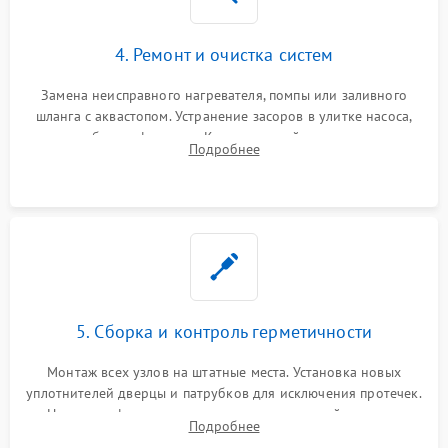
4. Ремонт и очистка систем
Замена неисправного нагревателя, помпы или заливного
шланга с аквастопом. Устранение засоров в улитке насоса,
патрубках и фильтрах. Компонентный ремонт платы
Подробнее
управления, восстановление поврежденной проводки.
5. Сборка и контроль герметичности
Монтаж всех узлов на штатные места. Установка новых
уплотнителей дверцы и патрубков для исключения протечек.
Надежная фиксация хомутов гидравлической системы,
Подробнее
сборка корпуса и установка датчика поплавка.