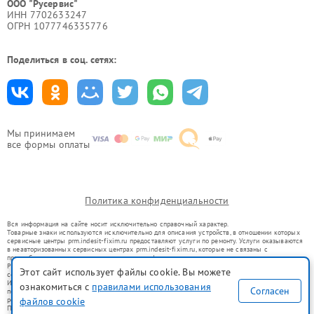
ООО "Русервис"
ИНН 7702633247
ОГРН 1077746335776
Поделиться в соц. сетях:
Мы принимаем
все формы оплаты
Политика конфиденциальности
Вся информация на сайте носит исключительно справочный характер.
Товарные знаки используются исключительно для описания устройств, в отношении которых
сервисные центры prm.indesit-fixim.ru предоставляют услуги по ремонту. Услуги оказываются
в неавторизованных сервисных центрах prm.indesit-fixim.ru, которые не связаны с
правообладателями товарных знаков или их официальными представителями.
Ремонт осуществляется для устройств, уже введенных в гражданский оборот в соответствии
Этот сайт использует файлы cookie. Вы можете
со статьей 1487 ГК РФ.
Использование товарных знаков не преследует цели индивидуализации услуг или введения
ознакомиться с
правилами использования
Согласен
потребителей в заблуждение, а служит для информирования о предоставляемых услугах по
ремонту техники указанных брендов.
файлов cookie
Представленная на сайте информация не является публичной офертой, определяемой