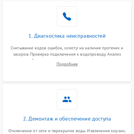
Не работает сушилка
2100 ₽
Подробнее →
Сбои в работе таймера
1700 ₽
Подробнее →
1. Диагностика неисправностей
Проблемы с
2100 ₽
Подробнее →
циркуляционным насосом
Считывание кодов ошибок, осмотр на наличие протечек и
засоров. Проверка подключения к водопроводу. Анализ
жалоб на отсутствие слива, нагрева, вращения
Подробнее
разбрызгивателей или срабатывание системы защиты
аквастоп.
2. Демонтаж и обеспечение доступа
Отключение от сети и перекрытие воды. Извлечение корзин,