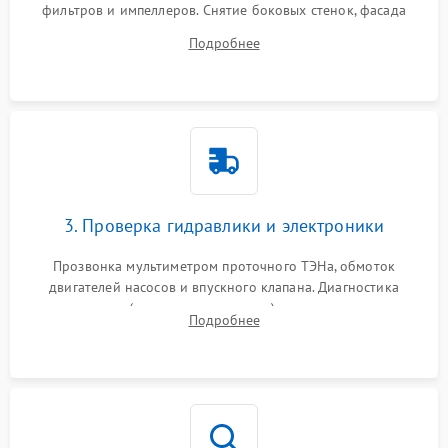
фильтров и импеллеров. Снятие боковых стенок, фасада
дверцы или нижнего поддона для прямого доступа к
Подробнее
циркуляционному насосу, ТЭНу и сливной помпе.
3. Проверка гидравлики и электроники
Прозвонка мультиметром проточного ТЭНа, обмоток
двигателей насосов и впускного клапана. Диагностика
прессостата (датчика уровня воды), датчика мутности,
Подробнее
концевика дверцы и электронного модуля управления.