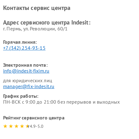
Ремонт холодильных камер
Ремонт сушильных машин
Контакты сервис центра
Indesit
Indesit
Адрес сервисного центра Indesit:
г. Пермь, ул. ​Революции, 60/1
Горячая линия:
+7 (342) 254-93-15
Электронная почта:
info@indesit-fixim.ru
для юридических лиц
manager@fix-indesit.ru
График работы:
ПН-ВСК с 9:00 до 21:00 без перерывов и выходных
Рейтинг сервисного центра
4.9-5.0