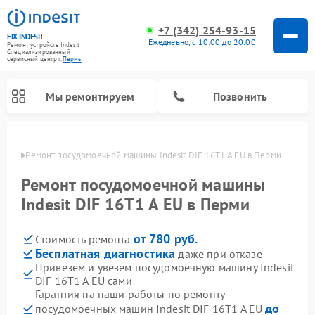
+7 (342) 254-93-15
FIX-INDESIT
Ежедневно, с 10:00 до 20:00
Ремонт устройств Indesit
Специализированный
cервисный центр г.
Пермь
Мы ремонтируем
Позвонить
Перми
Ремонт посудомоечной машины Indesit DIF 16T1 A EU в Перми
Ремонт посудомоечной машины
Indesit DIF 16T1 A EU в Перми
от 780 руб.
Стоимость ремонта
Бесплатная диагностика
даже при отказе
Привезем и увезем посудомоечную машину Indesit
DIF 16T1 A EU сами
Ремонт варочных панелей Indesit
Ремонт стиральных машин Indesit
Ремонт сушильных машин Indesit
Ремонт морозильных камер Indesit
Ремонт микроволновых печей Indesit
Ремонт холодильных камер Indesit
Гарантия на наши работы по ремонту
до
посудомоечных машин Indesit DIF 16T1 A EU