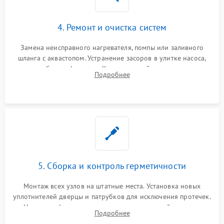
4. Ремонт и очистка систем
Замена неисправного нагревателя, помпы или заливного
шланга с аквастопом. Устранение засоров в улитке насоса,
патрубках и фильтрах. Компонентный ремонт платы
Подробнее
управления, восстановление поврежденной проводки.
5. Сборка и контроль герметичности
Монтаж всех узлов на штатные места. Установка новых
уплотнителей дверцы и патрубков для исключения протечек.
Надежная фиксация хомутов гидравлической системы,
Подробнее
сборка корпуса и установка датчика поплавка.