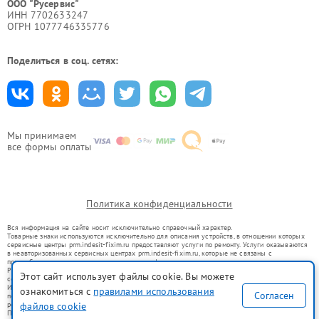
ООО "Русервис"
ИНН 7702633247
ОГРН 1077746335776
Поделиться в соц. сетях:
Мы принимаем
все формы оплаты
Политика конфиденциальности
Вся информация на сайте носит исключительно справочный характер.
Товарные знаки используются исключительно для описания устройств, в отношении которых
сервисные центры prm.indesit-fixim.ru предоставляют услуги по ремонту. Услуги оказываются
в неавторизованных сервисных центрах prm.indesit-fixim.ru, которые не связаны с
правообладателями товарных знаков или их официальными представителями.
Ремонт осуществляется для устройств, уже введенных в гражданский оборот в соответствии
Этот сайт использует файлы cookie. Вы можете
со статьей 1487 ГК РФ.
Использование товарных знаков не преследует цели индивидуализации услуг или введения
ознакомиться с
правилами использования
Согласен
потребителей в заблуждение, а служит для информирования о предоставляемых услугах по
ремонту техники указанных брендов.
файлов cookie
Представленная на сайте информация не является публичной офертой, определяемой