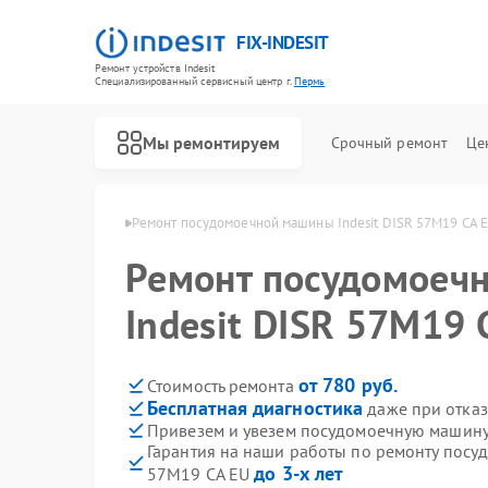
FIX-INDESIT
Ремонт устройств Indesit
Специализированный cервисный центр г.
Пермь
Мы ремонтируем
Срочный ремонт
Це
ин Indesit в Перми
Ремонт посудомоечной машины Indesit DISR 57M19 CA 
Ремонт посудомоеч
Indesit DISR 57M19 
от 780 руб.
Стоимость ремонта
Бесплатная диагностика
даже при отказ
Привезем и увезем посудомоечную машину 
Гарантия на наши работы по ремонту посу
до 3-х лет
57M19 CA EU
Ремонт холодильников Indesit
Ремонт морозильных камер Indesit
Ремонт варочных панелей Indesit
Ремонт духовых шкафов Indesit
Ремонт микроволновых печей Indesit
Ремонт стиральных машин Indesit
Ремонт холодильных камер Indesit
Ремонт сушильных машин Indesit