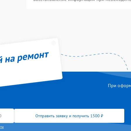
й на ремонт
При оформл
Отправить заявку и получить 1500 ₽
сти