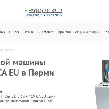
+7 (342) 254-93-15
Ежедневно, с 10:00 до 20:00
ны
О нас
Отзывы
Доставка
Гарантии
Акции и скидки
Зая
EU в Перми
ной машины
CA EU в Перми
е
Indesit DISR 57M19 CA EU сами
домоечных машин Indesit DISR