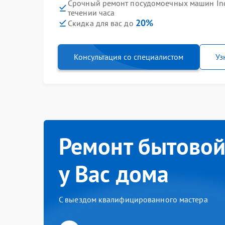
Срочный ремонт посудомоечных машин Ind
течении часа
20%
Скидка для вас до
Консультация со специалистом
Уз
Ремонт бытовой
у Вас дома
С выездом квалифицированного мастера