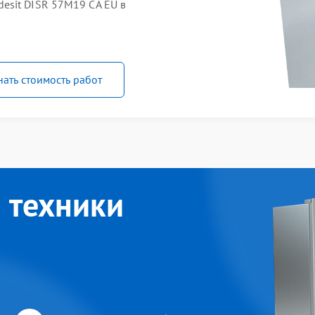
esit DISR 57M19 CA EU в
нать стоимость работ
 техники