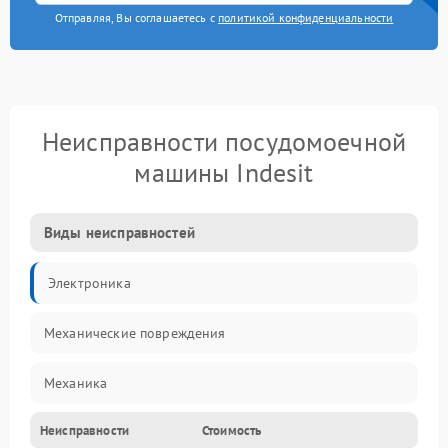
Отправляя, Вы соглашаетесь с
политикой конфиденциальности
Неисправности посудомоечной
машины Indesit
Виды неисправностей
Электроника
Механические повреждения
Механика
Неисправности
Стоимость
Управление