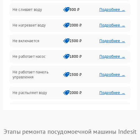
Не сливает воду
500 ₽
Подробнее →
Электропитание
Не нагревает воду
2000 ₽
Подробнее →
Датчики
Не включается
2500 ₽
Подробнее →
Нагрев
Не работает насос
1800 ₽
Подробнее →
Вода
Не работает панель
Гигиена
2500 ₽
Подробнее →
управления
Программное обеспечение
Не распыляет воду
2000 ₽
Подробнее →
Не запускается цикл
1800 ₽
Подробнее →
стирки
Проблемы с набором
Этапы ремонта посудомоечной машины Indesit
1800 ₽
Подробнее →
воды