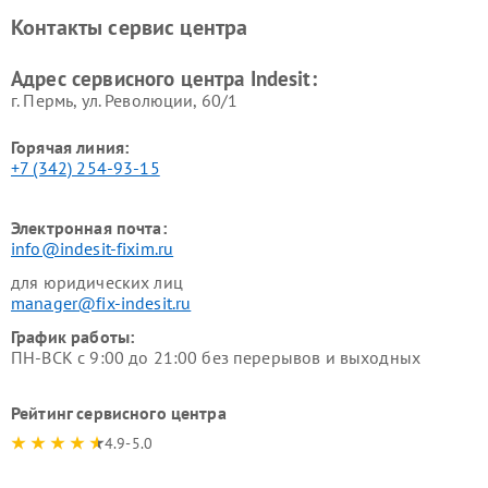
Ремонт холодильных камер
Ремонт сушильных машин
Контакты сервис центра
Indesit
Indesit
Адрес сервисного центра Indesit:
г. Пермь, ул. ​Революции, 60/1
Горячая линия:
+7 (342) 254-93-15
Электронная почта:
info@indesit-fixim.ru
для юридических лиц
manager@fix-indesit.ru
График работы:
ПН-ВСК с 9:00 до 21:00 без перерывов и выходных
Рейтинг сервисного центра
4.9-5.0