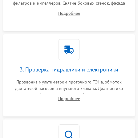
фильтров и импеллеров. Снятие боковых стенок, фасада
дверцы или нижнего поддона для прямого доступа к
Подробнее
циркуляционному насосу, ТЭНу и сливной помпе.
3. Проверка гидравлики и электроники
Прозвонка мультиметром проточного ТЭНа, обмоток
двигателей насосов и впускного клапана. Диагностика
прессостата (датчика уровня воды), датчика мутности,
Подробнее
концевика дверцы и электронного модуля управления.