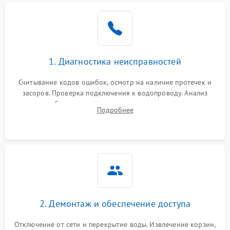
Не работает сушилка
2100 ₽
Подробнее →
Сбои в работе таймера
1700 ₽
Подробнее →
1. Диагностика неисправностей
Проблемы с
2100 ₽
Подробнее →
циркуляционным насосом
Считывание кодов ошибок, осмотр на наличие протечек и
засоров. Проверка подключения к водопроводу. Анализ
жалоб на отсутствие слива, нагрева, вращения
Подробнее
разбрызгивателей или срабатывание системы защиты
аквастоп.
2. Демонтаж и обеспечение доступа
Отключение от сети и перекрытие воды. Извлечение корзин,