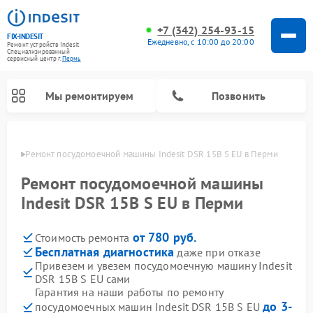
+7 (342) 254-93-15
FIX-INDESIT
Ежедневно, с 10:00 до 20:00
Ремонт устройств Indesit
Специализированный
cервисный центр г.
Пермь
Мы ремонтируем
Позвонить
Перми
Ремонт посудомоечной машины Indesit DSR 15B S EU в Перми
Ремонт посудомоечной машины
Indesit DSR 15B S EU в Перми
от 780 руб.
Стоимость ремонта
Бесплатная диагностика
даже при отказе
Привезем и увезем посудомоечную машину Indesit
DSR 15B S EU сами
Ремонт варочных панелей Indesit
Ремонт стиральных машин Indesit
Ремонт сушильных машин Indesit
Ремонт морозильных камер Indesit
Ремонт микроволновых печей Indesit
Ремонт холодильных камер Indesit
Гарантия на наши работы по ремонту
до 3-
посудомоечных машин Indesit DSR 15B S EU