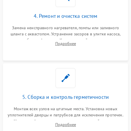
4. Ремонт и очистка систем
Замена неисправного нагревателя, помпы или заливного
шланга с аквастопом. Устранение засоров в улитке насоса,
патрубках и фильтрах. Компонентный ремонт платы
Подробнее
управления, восстановление поврежденной проводки.
5. Сборка и контроль герметичности
Монтаж всех узлов на штатные места. Установка новых
уплотнителей дверцы и патрубков для исключения протечек.
Надежная фиксация хомутов гидравлической системы,
Подробнее
сборка корпуса и установка датчика поплавка.