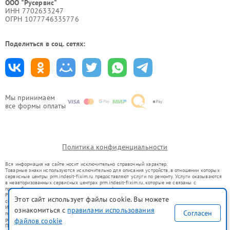
ООО "Русервис"
ИНН 7702633247
ОГРН 1077746335776
Поделиться в соц. сетях:
Мы принимаем
все формы оплаты
Политика конфиденциальности
Вся информация на сайте носит исключительно справочный характер.
Товарные знаки используются исключительно для описания устройств, в отношении которых
сервисные центры prm.indesit-fixim.ru предоставляют услуги по ремонту. Услуги оказываются
в неавторизованных сервисных центрах prm.indesit-fixim.ru, которые не связаны с
правообладателями товарных знаков или их официальными представителями.
Ремонт осуществляется для устройств, уже введенных в гражданский оборот в соответствии
Этот сайт использует файлы cookie. Вы можете
со статьей 1487 ГК РФ.
Использование товарных знаков не преследует цели индивидуализации услуг или введения
ознакомиться с
правилами использования
Согласен
потребителей в заблуждение, а служит для информирования о предоставляемых услугах по
ремонту техники указанных брендов.
файлов cookie
Представленная на сайте информация не является публичной офертой, определяемой