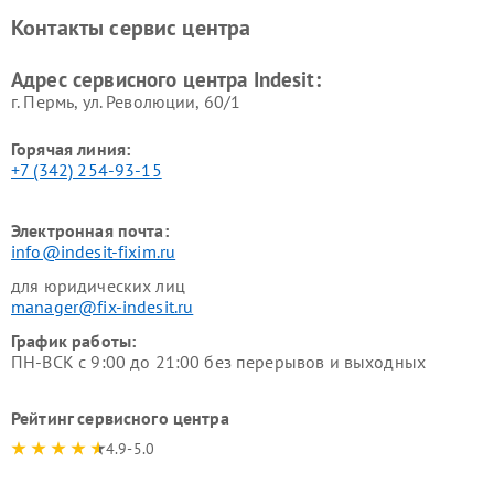
Ремонт холодильных камер
Ремонт сушильных машин
Контакты сервис центра
Indesit
Indesit
Адрес сервисного центра Indesit:
г. Пермь, ул. ​Революции, 60/1
Горячая линия:
+7 (342) 254-93-15
Электронная почта:
info@indesit-fixim.ru
для юридических лиц
manager@fix-indesit.ru
График работы:
ПН-ВСК с 9:00 до 21:00 без перерывов и выходных
Рейтинг сервисного центра
4.9-5.0