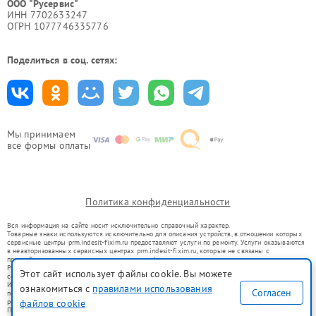
ООО "Русервис"
ИНН 7702633247
ОГРН 1077746335776
Поделиться в соц. сетях:
Мы принимаем
все формы оплаты
Политика конфиденциальности
Вся информация на сайте носит исключительно справочный характер.
Товарные знаки используются исключительно для описания устройств, в отношении которых
сервисные центры prm.indesit-fixim.ru предоставляют услуги по ремонту. Услуги оказываются
в неавторизованных сервисных центрах prm.indesit-fixim.ru, которые не связаны с
правообладателями товарных знаков или их официальными представителями.
Ремонт осуществляется для устройств, уже введенных в гражданский оборот в соответствии
Этот сайт использует файлы cookie. Вы можете
со статьей 1487 ГК РФ.
Использование товарных знаков не преследует цели индивидуализации услуг или введения
ознакомиться с
правилами использования
Согласен
потребителей в заблуждение, а служит для информирования о предоставляемых услугах по
ремонту техники указанных брендов.
файлов cookie
Представленная на сайте информация не является публичной офертой, определяемой