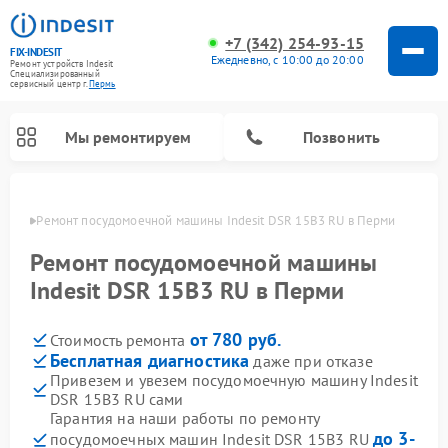
+7 (342) 254-93-15
FIX-INDESIT
Ежедневно, с 10:00 до 20:00
Ремонт устройств Indesit
Специализированный
cервисный центр г.
Пермь
Мы ремонтируем
Позвонить
Перми
Ремонт посудомоечной машины Indesit DSR 15B3 RU в Перми
Ремонт посудомоечной машины
Indesit DSR 15B3 RU в Перми
от 780 руб.
Стоимость ремонта
Бесплатная диагностика
даже при отказе
Привезем и увезем посудомоечную машину Indesit
DSR 15B3 RU сами
Ремонт варочных панелей Indesit
Ремонт стиральных машин Indesit
Ремонт сушильных машин Indesit
Ремонт морозильных камер Indesit
Ремонт микроволновых печей Indesit
Ремонт холодильных камер Indesit
Гарантия на наши работы по ремонту
до 3-
посудомоечных машин Indesit DSR 15B3 RU