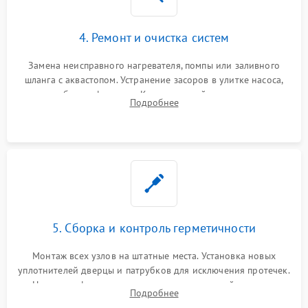
4. Ремонт и очистка систем
Замена неисправного нагревателя, помпы или заливного
шланга с аквастопом. Устранение засоров в улитке насоса,
патрубках и фильтрах. Компонентный ремонт платы
Подробнее
управления, восстановление поврежденной проводки.
5. Сборка и контроль герметичности
Монтаж всех узлов на штатные места. Установка новых
уплотнителей дверцы и патрубков для исключения протечек.
Надежная фиксация хомутов гидравлической системы,
Подробнее
сборка корпуса и установка датчика поплавка.