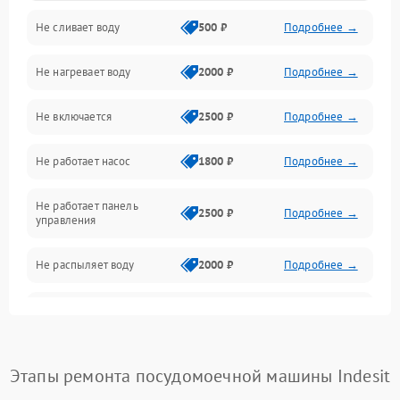
Не сливает воду
500 ₽
Подробнее →
Электропитание
Не нагревает воду
2000 ₽
Подробнее →
Датчики
Не включается
2500 ₽
Подробнее →
Нагрев
Не работает насос
1800 ₽
Подробнее →
Вода
Не работает панель
Гигиена
2500 ₽
Подробнее →
управления
Программное обеспечение
Не распыляет воду
2000 ₽
Подробнее →
Не запускается цикл
1800 ₽
Подробнее →
стирки
Проблемы с набором
Этапы ремонта посудомоечной машины Indesit
1800 ₽
Подробнее →
воды