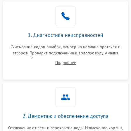
Не работает сушилка
2100 ₽
Подробнее →
Сбои в работе таймера
1700 ₽
Подробнее →
1. Диагностика неисправностей
Проблемы с
2100 ₽
Подробнее →
циркуляционным насосом
Считывание кодов ошибок, осмотр на наличие протечек и
засоров. Проверка подключения к водопроводу. Анализ
жалоб на отсутствие слива, нагрева, вращения
Подробнее
разбрызгивателей или срабатывание системы защиты
аквастоп.
2. Демонтаж и обеспечение доступа
Отключение от сети и перекрытие воды. Извлечение корзин,