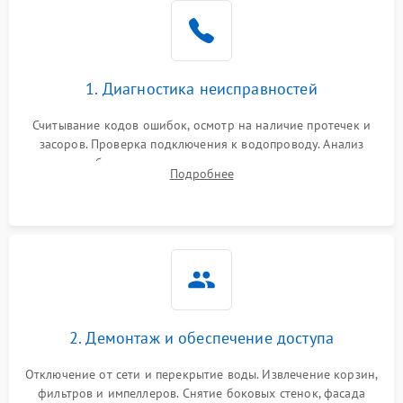
Не работает сушилка
2100 ₽
Подробнее →
Сбои в работе таймера
1700 ₽
Подробнее →
1. Диагностика неисправностей
Проблемы с
2100 ₽
Подробнее →
циркуляционным насосом
Считывание кодов ошибок, осмотр на наличие протечек и
засоров. Проверка подключения к водопроводу. Анализ
жалоб на отсутствие слива, нагрева, вращения
Подробнее
разбрызгивателей или срабатывание системы защиты
аквастоп.
2. Демонтаж и обеспечение доступа
Отключение от сети и перекрытие воды. Извлечение корзин,
фильтров и импеллеров. Снятие боковых стенок, фасада