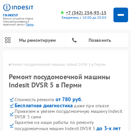
+7 (342) 254-93-15
FIX-INDESIT
Ежедневно, с 10:00 до 20:00
Ремонт устройств Indesit
Специализированный
cервисный центр г.
Пермь
Мы ремонтируем
Позвонить
Перми
Ремонт посудомоечной машины Indesit DVSR 5 в Перми
Ремонт посудомоечной машины
Indesit DVSR 5 в Перми
от 780 руб.
Стоимость ремонта
Бесплатная диагностика
даже при отказе
Привезем и увезем посудомоечную машину Indesit
DVSR 5 сами
Ремонт варочных панелей Indesit
Ремонт стиральных машин Indesit
Ремонт сушильных машин Indesit
Ремонт морозильных камер Indesit
Ремонт микроволновых печей Indesit
Ремонт холодильных камер Indesit
Гарантия на наши работы по ремонту
до 3-х лет
посудомоечных машин Indesit DVSR 5