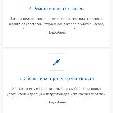
4. Ремонт и очистка систем
Замена неисправного нагревателя, помпы или заливного
шланга с аквастопом. Устранение засоров в улитке насоса,
патрубках и фильтрах. Компонентный ремонт платы
Подробнее
управления, восстановление поврежденной проводки.
5. Сборка и контроль герметичности
Монтаж всех узлов на штатные места. Установка новых
уплотнителей дверцы и патрубков для исключения протечек.
Надежная фиксация хомутов гидравлической системы,
Подробнее
сборка корпуса и установка датчика поплавка.