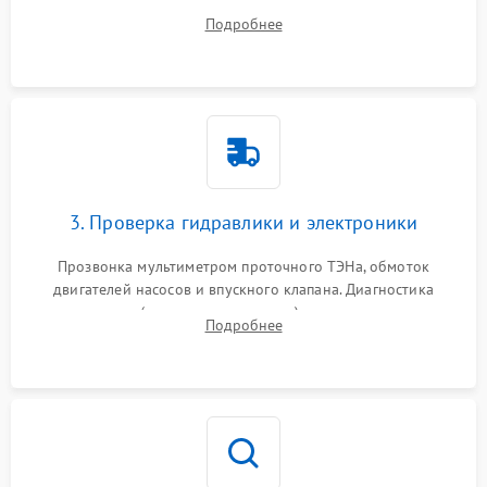
дверцы или нижнего поддона для прямого доступа к
Подробнее
циркуляционному насосу, ТЭНу и сливной помпе.
3. Проверка гидравлики и электроники
Прозвонка мультиметром проточного ТЭНа, обмоток
двигателей насосов и впускного клапана. Диагностика
прессостата (датчика уровня воды), датчика мутности,
Подробнее
концевика дверцы и электронного модуля управления.