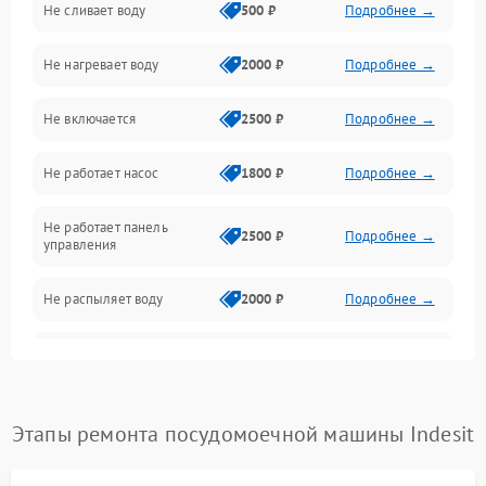
Не сливает воду
500 ₽
Подробнее →
Электропитание
Не нагревает воду
2000 ₽
Подробнее →
Датчики
Не включается
2500 ₽
Подробнее →
Нагрев
Не работает насос
1800 ₽
Подробнее →
Вода
Не работает панель
Гигиена
2500 ₽
Подробнее →
управления
Программное обеспечение
Не распыляет воду
2000 ₽
Подробнее →
Не запускается цикл
1800 ₽
Подробнее →
стирки
Проблемы с набором
Этапы ремонта посудомоечной машины Indesit
1800 ₽
Подробнее →
воды