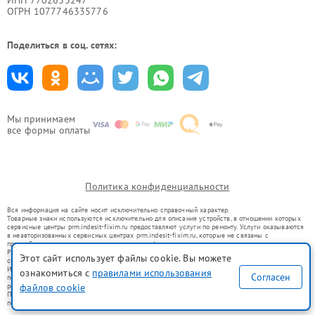
ОГРН 1077746335776
Поделиться в соц. сетях:
Мы принимаем
все формы оплаты
Политика конфиденциальности
Вся информация на сайте носит исключительно справочный характер.
Товарные знаки используются исключительно для описания устройств, в отношении которых
сервисные центры prm.indesit-fixim.ru предоставляют услуги по ремонту. Услуги оказываются
в неавторизованных сервисных центрах prm.indesit-fixim.ru, которые не связаны с
правообладателями товарных знаков или их официальными представителями.
Ремонт осуществляется для устройств, уже введенных в гражданский оборот в соответствии
Этот сайт использует файлы cookie. Вы можете
со статьей 1487 ГК РФ.
Использование товарных знаков не преследует цели индивидуализации услуг или введения
ознакомиться с
правилами использования
Согласен
потребителей в заблуждение, а служит для информирования о предоставляемых услугах по
ремонту техники указанных брендов.
файлов cookie
Представленная на сайте информация не является публичной офертой, определяемой
положениями Статьи 437(2) Гражданского кодекса РФ