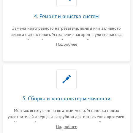
4. Ремонт и очистка систем
Замена неисправного нагревателя, помпы или заливного
шланга с аквастопом. Устранение засоров в улитке насоса,
патрубках и фильтрах. Компонентный ремонт платы
Подробнее
управления, восстановление поврежденной проводки.
5. Сборка и контроль герметичности
Монтаж всех узлов на штатные места. Установка новых
уплотнителей дверцы и патрубков для исключения протечек.
Надежная фиксация хомутов гидравлической системы,
Подробнее
сборка корпуса и установка датчика поплавка.