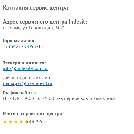
Ремонт холодильных камер
Ремонт сушильных машин
Контакты сервис центра
Indesit
Indesit
Адрес сервисного центра Indesit:
г. Пермь, ул. ​Революции, 60/1
Горячая линия:
+7 (342) 254-93-15
Электронная почта:
info@indesit-fixim.ru
для юридических лиц
manager@fix-indesit.ru
График работы:
ПН-ВСК с 9:00 до 21:00 без перерывов и выходных
Рейтинг сервисного центра
4.9-5.0