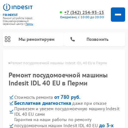
+7 (342) 254-93-15
FIX-INDESIT
Ежедневно, с 10:00 до 20:00
Ремонт устройств Indesit
Специализированный
cервисный центр г.
Пермь
Мы ремонтируем
Позвонить
Перми
Ремонт посудомоечной машины Indesit IDL 40 EU в Перми
Ремонт посудомоечной машины
Indesit IDL 40 EU в Перми
от 780 руб.
Стоимость ремонта
Бесплатная диагностика
даже при отказе
Привезем и увезем посудомоечную машину Indesit
IDL 40 EU сами
Ремонт варочных панелей Indesit
Ремонт стиральных машин Indesit
Ремонт сушильных машин Indesit
Ремонт морозильных камер Indesit
Ремонт микроволновых печей Indesit
Ремонт холодильных камер Indesit
Гарантия на наши работы по ремонту
до 3-х
посудомоечных машин Indesit IDL 40 EU