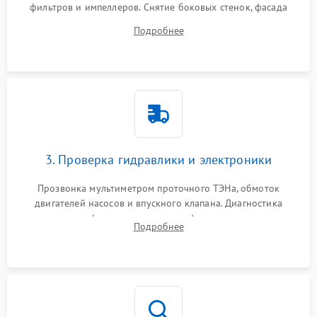
фильтров и импеллеров. Снятие боковых стенок, фасада
дверцы или нижнего поддона для прямого доступа к
Подробнее
циркуляционному насосу, ТЭНу и сливной помпе.
3. Проверка гидравлики и электроники
Прозвонка мультиметром проточного ТЭНа, обмоток
двигателей насосов и впускного клапана. Диагностика
прессостата (датчика уровня воды), датчика мутности,
Подробнее
концевика дверцы и электронного модуля управления.