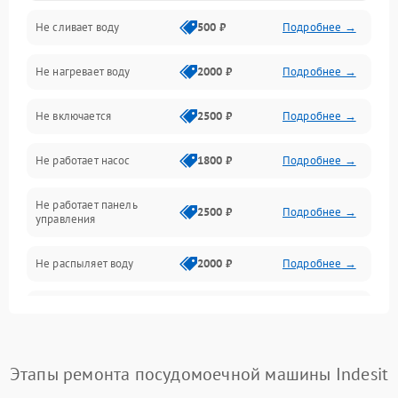
Не сливает воду
500 ₽
Подробнее →
Электропитание
Не нагревает воду
2000 ₽
Подробнее →
Датчики
Не включается
2500 ₽
Подробнее →
Нагрев
Не работает насос
1800 ₽
Подробнее →
Вода
Не работает панель
Гигиена
2500 ₽
Подробнее →
управления
Программное обеспечение
Не распыляет воду
2000 ₽
Подробнее →
Не запускается цикл
1800 ₽
Подробнее →
стирки
Проблемы с набором
Этапы ремонта посудомоечной машины Indesit
1800 ₽
Подробнее →
воды