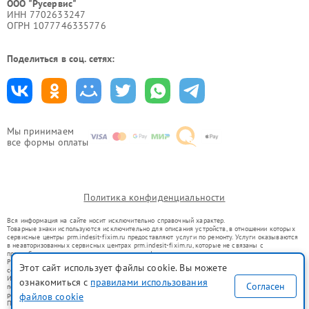
ООО "Русервис"
ИНН 7702633247
ОГРН 1077746335776
Поделиться в соц. сетях:
Мы принимаем
все формы оплаты
Политика конфиденциальности
Вся информация на сайте носит исключительно справочный характер.
Товарные знаки используются исключительно для описания устройств, в отношении которых
сервисные центры prm.indesit-fixim.ru предоставляют услуги по ремонту. Услуги оказываются
в неавторизованных сервисных центрах prm.indesit-fixim.ru, которые не связаны с
правообладателями товарных знаков или их официальными представителями.
Ремонт осуществляется для устройств, уже введенных в гражданский оборот в соответствии
Этот сайт использует файлы cookie. Вы можете
со статьей 1487 ГК РФ.
Использование товарных знаков не преследует цели индивидуализации услуг или введения
ознакомиться с
правилами использования
Согласен
потребителей в заблуждение, а служит для информирования о предоставляемых услугах по
ремонту техники указанных брендов.
файлов cookie
Представленная на сайте информация не является публичной офертой, определяемой