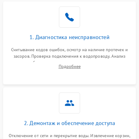
Не работает сушилка
2100 ₽
Подробнее →
Сбои в работе таймера
1700 ₽
Подробнее →
1. Диагностика неисправностей
Проблемы с
2100 ₽
Подробнее →
циркуляционным насосом
Считывание кодов ошибок, осмотр на наличие протечек и
засоров. Проверка подключения к водопроводу. Анализ
жалоб на отсутствие слива, нагрева, вращения
Подробнее
разбрызгивателей или срабатывание системы защиты
аквастоп.
2. Демонтаж и обеспечение доступа
Отключение от сети и перекрытие воды. Извлечение корзин,