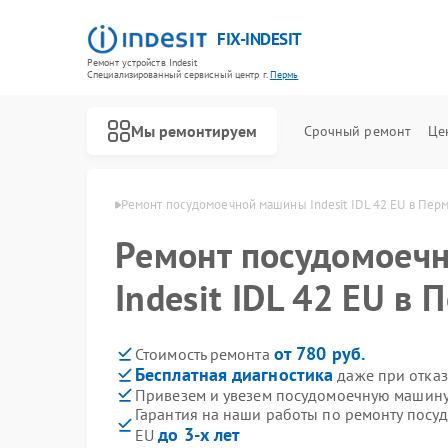
FIX-INDESIT
Ремонт устройств Indesit
Специализированный cервисный центр г.
Пермь
Мы ремонтируем
Срочный ремонт
Це
ин Indesit в Перми
Ремонт посудомоечной машины Indesit IDL 42 EU в Пер
Ремонт посудомоеч
Indesit IDL 42 EU в 
от 780 руб.
Стоимость ремонта
Бесплатная диагностика
даже при отказ
Привезем и увезем посудомоечную машину I
Гарантия на наши работы по ремонту посуд
до 3-х лет
EU
Ремонт холодильников Indesit
Ремонт морозильных камер Indesit
Ремонт варочных панелей Indesit
Ремонт духовых шкафов Indesit
Ремонт микроволновых печей Indesit
Ремонт стиральных машин Indesit
Ремонт холодильных камер Indesit
Ремонт сушильных машин Indesit