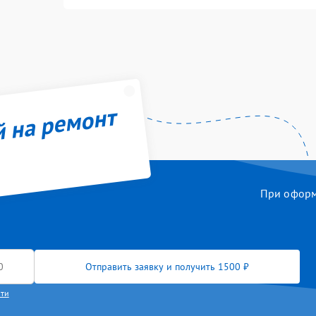
й на ремонт
При оформл
Отправить заявку и получить 1500 ₽
сти