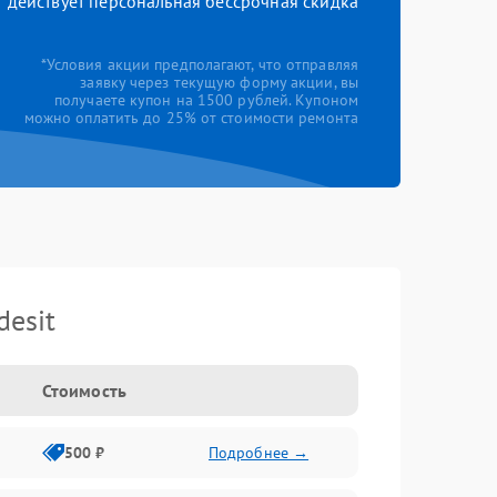
действует персональная бессрочная скидка
*Условия акции предполагают, что отправляя
заявку через текущую форму акции, вы
получаете купон на 1500 рублей. Купоном
можно оплатить до 25% от стоимости ремонта
esit
Стоимость
500 ₽
Подробнее →