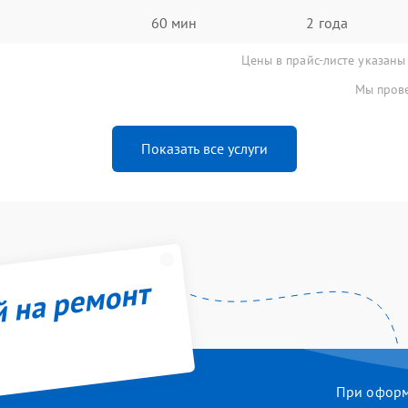
60 мин
2 года
Цены в прайс-листе указаны
Мы прове
Показать все услуги
й на ремонт
При оформл