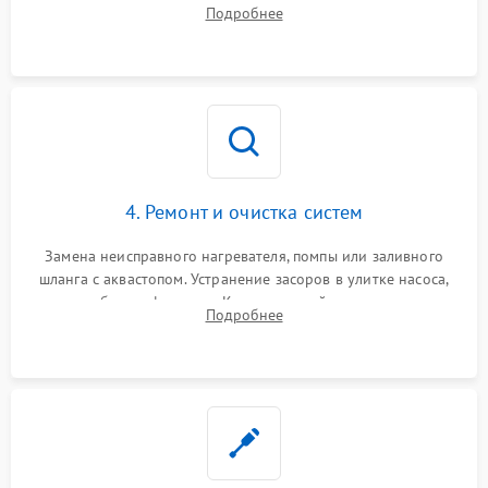
прессостата (датчика уровня воды), датчика мутности,
Подробнее
концевика дверцы и электронного модуля управления.
4. Ремонт и очистка систем
Замена неисправного нагревателя, помпы или заливного
шланга с аквастопом. Устранение засоров в улитке насоса,
патрубках и фильтрах. Компонентный ремонт платы
Подробнее
управления, восстановление поврежденной проводки.