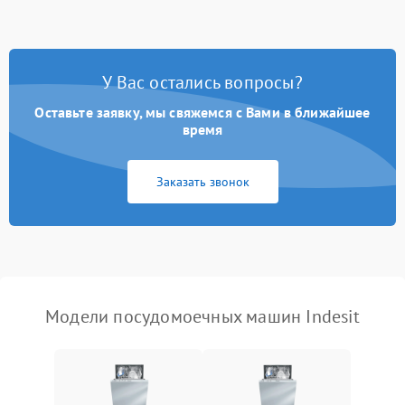
стирки
Проблемы с набором
1800 ₽
Подробнее →
воды
У Вас остались вопросы?
Оставьте заявку, мы свяжемся с Вами в ближайшее
Не работает сушилка
2100 ₽
Подробнее →
время
Сбои в работе таймера
1700 ₽
Подробнее →
Заказать звонок
Проблемы с
2100 ₽
Подробнее →
циркуляционным насосом
Модели посудомоечных машин Indesit