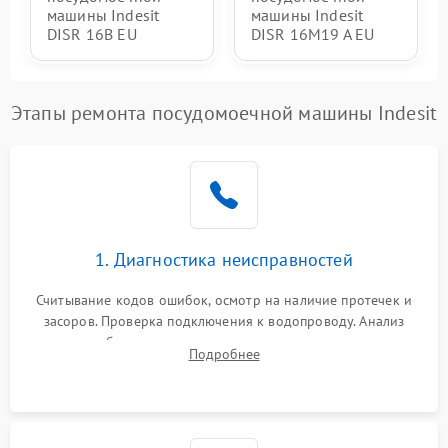
машины Indesit
машины Indesit
DISR 16B EU
DISR 16M19 A EU
Этапы ремонта посудомоечной машины Indesit
1. Диагностика неисправностей
Считывание кодов ошибок, осмотр на наличие протечек и
засоров. Проверка подключения к водопроводу. Анализ
жалоб на отсутствие слива, нагрева, вращения
Подробнее
разбрызгивателей или срабатывание системы защиты
аквастоп.