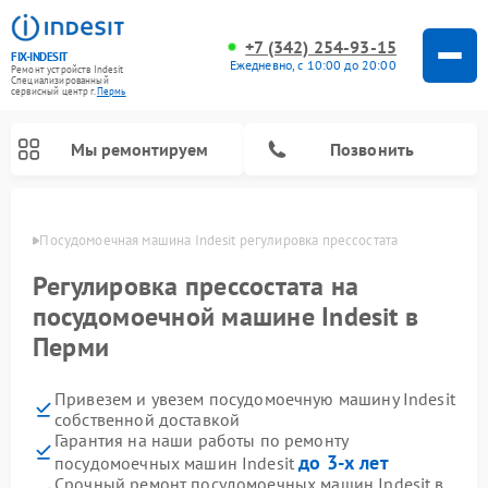
+7 (342) 254-93-15
FIX-INDESIT
Ежедневно, с 10:00 до 20:00
Ремонт устройств Indesit
Специализированный
cервисный центр г.
Пермь
Мы ремонтируем
Позвонить
Перми
Посудомоечная машина Indesit регулировка прессостата
Регулировка прессостата на
посудомоечной машине Indesit в
Перми
Привезем и увезем посудомоечную машину Indesit
собственной доставкой
Гарантия на наши работы по ремонту
Ремонт варочных панелей Indesit
Ремонт стиральных машин Indesit
Ремонт сушильных машин Indesit
Ремонт морозильных камер Indesit
Ремонт микроволновых печей Indesit
Ремонт холодильных камер Indesit
до 3-х лет
посудомоечных машин Indesit
Срочный ремонт посудомоечных машин Indesit в