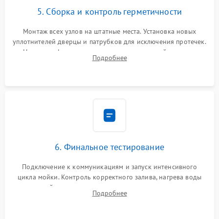
5. Сборка и контроль герметичности
Монтаж всех узлов на штатные места. Установка новых
уплотнителей дверцы и патрубков для исключения протечек.
Надежная фиксация хомутов гидравлической системы,
Подробнее
сборка корпуса и установка датчика поплавка.
6. Финальное тестирование
Подключение к коммуникациям и запуск интенсивного
цикла мойки. Контроль корректного залива, нагрева воды
до нужной температуры, отсутствия посторонних шумов,
Подробнее
штатного слива и абсолютной сухости в поддоне.