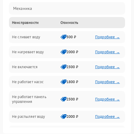
Механика
Неисправности
Стоимость
Управление
Не сливает воду
500 ₽
Подробнее →
Электропитание
Не нагревает воду
2000 ₽
Подробнее →
Датчики
Не включается
2500 ₽
Подробнее →
Нагрев
Не работает насос
1800 ₽
Подробнее →
Вода
Не работает панель
Гигиена
2500 ₽
Подробнее →
управления
Программное обеспечение
Не распыляет воду
2000 ₽
Подробнее →
Не запускается цикл
1800 ₽
Подробнее →