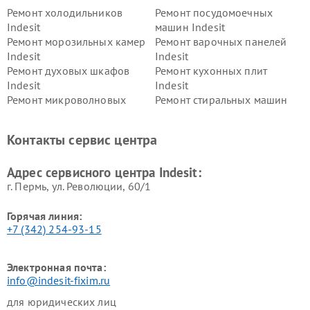
Ремонт холодильников
Ремонт посудомоечных
Indesit
машин Indesit
Ремонт морозильных камер
Ремонт варочных панелей
Indesit
Indesit
Ремонт духовых шкафов
Ремонт кухонных плит
Indesit
Indesit
Ремонт микроволновых
Ремонт стиральных машин
печей Indesit
Indesit
Ремонт холодильных камер
Ремонт сушильных машин
Контакты сервис центра
Indesit
Indesit
Адрес сервисного центра Indesit:
г. Пермь, ул. ​Революции, 60/1
Горячая линия:
+7 (342) 254-93-15
Электронная почта:
info@indesit-fixim.ru
для юридических лиц