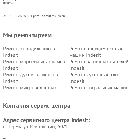
Indesit
2021-2026 © СЦ prm.indesit-fixim.ru
Мы ремонтируем
Ремонт холодильников
Ремонт посудомоечных
Indesit
машин Indesit
Ремонт морозильных камер
Ремонт варочных панелей
Indesit
Indesit
Ремонт духовых шкафов
Ремонт кухонных плит
Indesit
Indesit
Ремонт микроволновых
Ремонт стиральных машин
печей Indesit
Indesit
Ремонт холодильных камер
Ремонт сушильных машин
Контакты сервис центра
Indesit
Indesit
Адрес сервисного центра Indesit:
г. Пермь, ул. ​Революции, 60/1