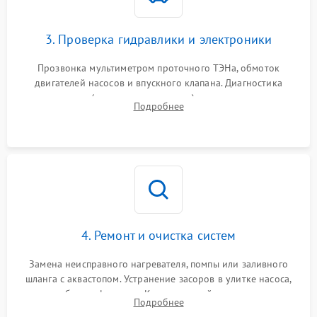
3. Проверка гидравлики и электроники
Прозвонка мультиметром проточного ТЭНа, обмоток
двигателей насосов и впускного клапана. Диагностика
прессостата (датчика уровня воды), датчика мутности,
Подробнее
концевика дверцы и электронного модуля управления.
4. Ремонт и очистка систем
Замена неисправного нагревателя, помпы или заливного
шланга с аквастопом. Устранение засоров в улитке насоса,
патрубках и фильтрах. Компонентный ремонт платы
Подробнее
управления, восстановление поврежденной проводки.