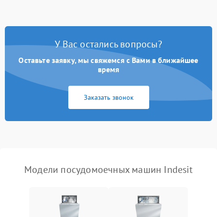
стирки
Проблемы с набором
1800 ₽
Подробнее →
воды
У Вас остались вопросы?
Оставьте заявку, мы свяжемся с Вами в ближайшее
Не работает сушилка
2100 ₽
Подробнее →
время
Сбои в работе таймера
1700 ₽
Подробнее →
Заказать звонок
Проблемы с
2100 ₽
Подробнее →
циркуляционным насосом
Модели посудомоечных машин Indesit