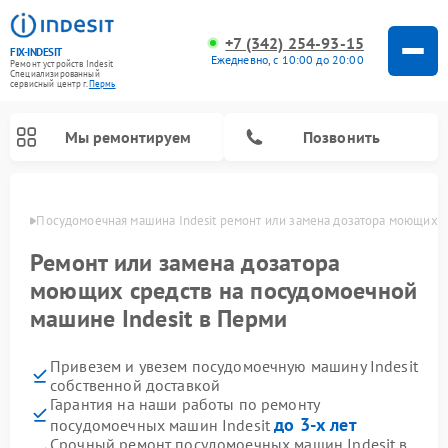
+7 (342) 254-93-15
FIX-INDESIT
Ежедневно, с 10:00 до 20:00
Ремонт устройств Indesit
Специализированный
cервисный центр г.
Пермь
Мы ремонтируем
Позвонить
Перми
Посудомоечная машина Indesit ремонт или замена дозатора моющих с
Ремонт или замена дозатора
моющих средств на посудомоечной
машине Indesit в Перми
Привезем и увезем посудомоечную машину Indesit
собственной доставкой
Гарантия на наши работы по ремонту
Ремонт варочных панелей Indesit
Ремонт стиральных машин Indesit
Ремонт сушильных машин Indesit
Ремонт морозильных камер Indesit
Ремонт микроволновых печей Indesit
Ремонт холодильных камер Indesit
до 3-х лет
посудомоечных машин Indesit
Срочный ремонт посудомоечных машин Indesit в