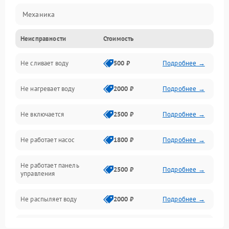
Механика
Неисправности
Стоимость
Управление
Не сливает воду
500 ₽
Подробнее →
Электропитание
Не нагревает воду
2000 ₽
Подробнее →
Датчики
Не включается
2500 ₽
Подробнее →
Нагрев
Не работает насос
1800 ₽
Подробнее →
Вода
Не работает панель
Гигиена
2500 ₽
Подробнее →
управления
Программное обеспечение
Не распыляет воду
2000 ₽
Подробнее →
Не запускается цикл
1800 ₽
Подробнее →