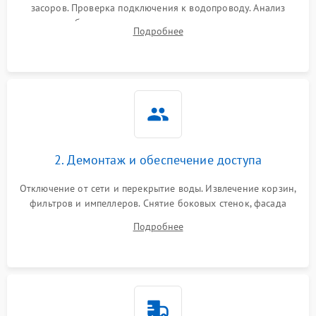
засоров. Проверка подключения к водопроводу. Анализ
жалоб на отсутствие слива, нагрева, вращения
Подробнее
разбрызгивателей или срабатывание системы защиты
аквастоп.
2. Демонтаж и обеспечение доступа
Отключение от сети и перекрытие воды. Извлечение корзин,
фильтров и импеллеров. Снятие боковых стенок, фасада
дверцы или нижнего поддона для прямого доступа к
Подробнее
циркуляционному насосу, ТЭНу и сливной помпе.