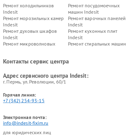
Ремонт холодильников
Ремонт посудомоечных
Indesit
машин Indesit
Ремонт морозильных камер
Ремонт варочных панелей
Indesit
Indesit
Ремонт духовых шкафов
Ремонт кухонных плит
Indesit
Indesit
Ремонт микроволновых
Ремонт стиральных машин
печей Indesit
Indesit
Ремонт холодильных камер
Ремонт сушильных машин
Контакты сервис центра
Indesit
Indesit
Адрес сервисного центра Indesit:
г. Пермь, ул. ​Революции, 60/1
Горячая линия:
+7 (342) 254-93-15
Электронная почта:
info@indesit-fixim.ru
для юридических лиц