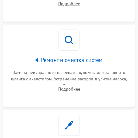
прессостата (датчика уровня воды), датчика мутности,
Подробнее
концевика дверцы и электронного модуля управления.
4. Ремонт и очистка систем
Замена неисправного нагревателя, помпы или заливного
шланга с аквастопом. Устранение засоров в улитке насоса,
патрубках и фильтрах. Компонентный ремонт платы
Подробнее
управления, восстановление поврежденной проводки.