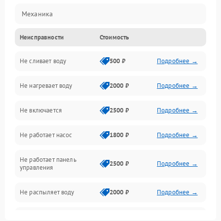
Механика
Неисправности
Стоимость
Управление
Не сливает воду
500 ₽
Подробнее →
Электропитание
Не нагревает воду
2000 ₽
Подробнее →
Датчики
Не включается
2500 ₽
Подробнее →
Нагрев
Не работает насос
1800 ₽
Подробнее →
Вода
Не работает панель
Гигиена
2500 ₽
Подробнее →
управления
Программное обеспечение
Не распыляет воду
2000 ₽
Подробнее →
Не запускается цикл
1800 ₽
Подробнее →