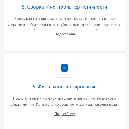
5. Сборка и контроль герметичности
Монтаж всех узлов на штатные места. Установка новых
уплотнителей дверцы и патрубков для исключения протечек.
Надежная фиксация хомутов гидравлической системы,
Подробнее
сборка корпуса и установка датчика поплавка.
6. Финальное тестирование
Подключение к коммуникациям и запуск интенсивного
цикла мойки. Контроль корректного залива, нагрева воды
до нужной температуры, отсутствия посторонних шумов,
Подробнее
штатного слива и абсолютной сухости в поддоне.