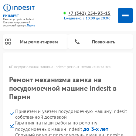
+7 (342) 254-93-15
FIX-INDESIT
Ежедневно, с 10:00 до 20:00
Ремонт устройств Indesit
Специализированный
cервисный центр г.
Пермь
Мы ремонтируем
Позвонить
Перми
Посудомоечная машина Indesit ремонт механизма замка
Ремонт механизма замка на
посудомоечной машине Indesit в
Перми
Привезем и увезем посудомоечную машину Indesit
собственной доставкой
Гарантия на наши работы по ремонту
Ремонт варочных панелей Indesit
Ремонт стиральных машин Indesit
Ремонт сушильных машин Indesit
Ремонт морозильных камер Indesit
Ремонт микроволновых печей Indesit
Ремонт холодильных камер Indesit
до 3-х лет
посудомоечных машин Indesit
Срочный ремонт посудомоечных машин Indesit в