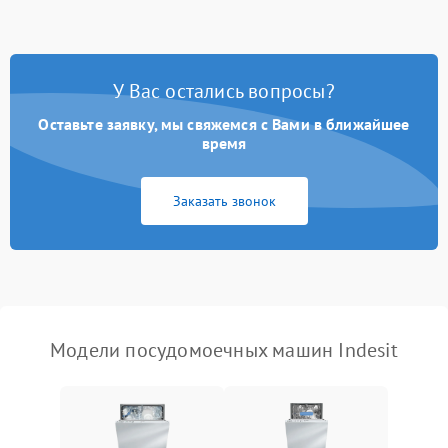
стирки
Проблемы с набором
1800 ₽
Подробнее →
воды
У Вас остались вопросы?
Оставьте заявку, мы свяжемся с Вами в ближайшее
Не работает сушилка
2100 ₽
Подробнее →
время
Сбои в работе таймера
1700 ₽
Подробнее →
Заказать звонок
Проблемы с
2100 ₽
Подробнее →
циркуляционным насосом
Модели посудомоечных машин Indesit