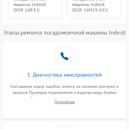
машины Indesit
машины Indesit
DISR 16B EU
DISR 16M19 A EU
Этапы ремонта посудомоечной машины Indesit
1. Диагностика неисправностей
Считывание кодов ошибок, осмотр на наличие протечек и
засоров. Проверка подключения к водопроводу. Анализ
жалоб на отсутствие слива, нагрева, вращения
Подробнее
разбрызгивателей или срабатывание системы защиты
аквастоп.