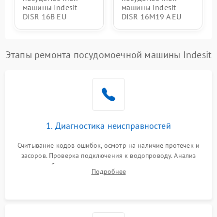
машины Indesit
машины Indesit
DISR 16B EU
DISR 16M19 A EU
Этапы ремонта посудомоечной машины Indesit
1. Диагностика неисправностей
Считывание кодов ошибок, осмотр на наличие протечек и
засоров. Проверка подключения к водопроводу. Анализ
жалоб на отсутствие слива, нагрева, вращения
Подробнее
разбрызгивателей или срабатывание системы защиты
аквастоп.