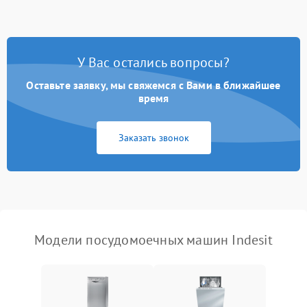
стирки
Проблемы с набором
1800 ₽
Подробнее →
воды
У Вас остались вопросы?
Оставьте заявку, мы свяжемся с Вами в ближайшее
Не работает сушилка
2100 ₽
Подробнее →
время
Сбои в работе таймера
1700 ₽
Подробнее →
Заказать звонок
Проблемы с
2100 ₽
Подробнее →
циркуляционным насосом
Модели посудомоечных машин Indesit