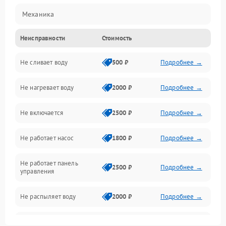
Механика
Неисправности
Стоимость
Управление
Не сливает воду
500 ₽
Подробнее →
Электропитание
Не нагревает воду
2000 ₽
Подробнее →
Датчики
Не включается
2500 ₽
Подробнее →
Нагрев
Не работает насос
1800 ₽
Подробнее →
Вода
Не работает панель
Гигиена
2500 ₽
Подробнее →
управления
Программное обеспечение
Не распыляет воду
2000 ₽
Подробнее →
Не запускается цикл
1800 ₽
Подробнее →