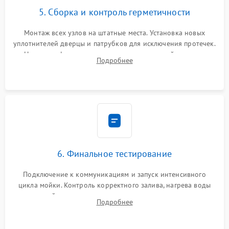
5. Сборка и контроль герметичности
Монтаж всех узлов на штатные места. Установка новых
уплотнителей дверцы и патрубков для исключения протечек.
Надежная фиксация хомутов гидравлической системы,
Подробнее
сборка корпуса и установка датчика поплавка.
6. Финальное тестирование
Подключение к коммуникациям и запуск интенсивного
цикла мойки. Контроль корректного залива, нагрева воды
до нужной температуры, отсутствия посторонних шумов,
Подробнее
штатного слива и абсолютной сухости в поддоне.