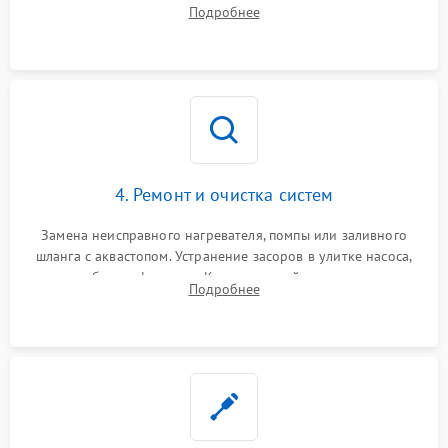
прессостата (датчика уровня воды), датчика мутности,
Подробнее
концевика дверцы и электронного модуля управления.
4. Ремонт и очистка систем
Замена неисправного нагревателя, помпы или заливного
шланга с аквастопом. Устранение засоров в улитке насоса,
патрубках и фильтрах. Компонентный ремонт платы
Подробнее
управления, восстановление поврежденной проводки.