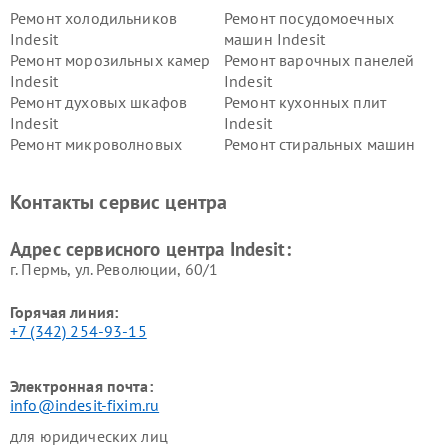
Ремонт холодильников
Ремонт посудомоечных
Indesit
машин Indesit
Ремонт морозильных камер
Ремонт варочных панелей
Indesit
Indesit
Ремонт духовых шкафов
Ремонт кухонных плит
Indesit
Indesit
Ремонт микроволновых
Ремонт стиральных машин
печей Indesit
Indesit
Ремонт холодильных камер
Ремонт сушильных машин
Контакты сервис центра
Indesit
Indesit
Адрес сервисного центра Indesit:
г. Пермь, ул. ​Революции, 60/1
Горячая линия:
+7 (342) 254-93-15
Электронная почта:
info@indesit-fixim.ru
для юридических лиц