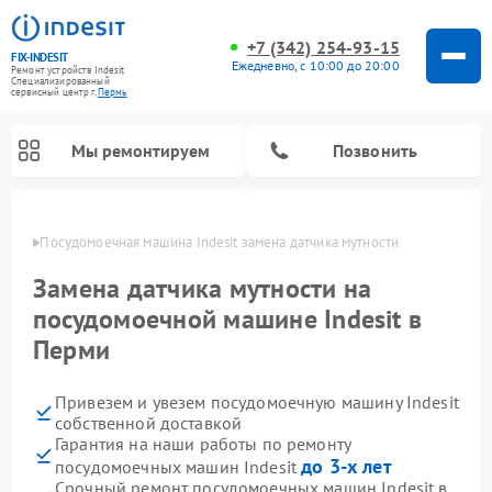
+7 (342) 254-93-15
FIX-INDESIT
Ежедневно, с 10:00 до 20:00
Ремонт устройств Indesit
Специализированный
cервисный центр г.
Пермь
Мы ремонтируем
Позвонить
Перми
Посудомоечная машина Indesit замена датчика мутности
Замена датчика мутности на
посудомоечной машине Indesit в
Перми
Привезем и увезем посудомоечную машину Indesit
собственной доставкой
Гарантия на наши работы по ремонту
Ремонт варочных панелей Indesit
Ремонт стиральных машин Indesit
Ремонт сушильных машин Indesit
Ремонт морозильных камер Indesit
Ремонт микроволновых печей Indesit
Ремонт холодильных камер Indesit
до 3-х лет
посудомоечных машин Indesit
Срочный ремонт посудомоечных машин Indesit в