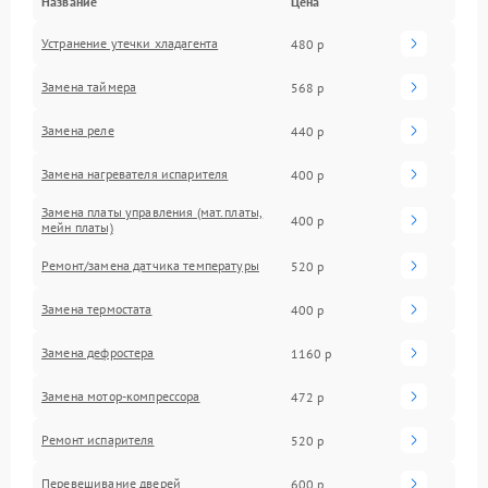
Название
Цена
Устранение утечки хладагента
480 р
Замена таймера
568 р
Замена реле
440 р
Замена нагревателя испарителя
400 р
Замена платы управления (мат.платы,
400 р
мейн платы)
Ремонт/замена датчика температуры
520 р
Замена термостата
400 р
Замена дефростера
1160 р
Замена мотор-компрессора
472 р
Ремонт испарителя
520 р
Перевешивание дверей
600 р