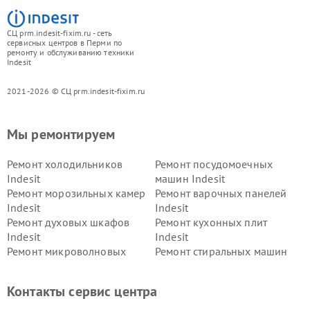
СЦ prm.indesit-fixim.ru - сеть
сервисных центров в Перми по
ремонту и обслуживанию техники
Indesit
2021-2026 © СЦ prm.indesit-fixim.ru
Мы ремонтируем
Ремонт холодильников
Ремонт посудомоечных
Indesit
машин Indesit
Ремонт морозильных камер
Ремонт варочных панелей
Indesit
Indesit
Ремонт духовых шкафов
Ремонт кухонных плит
Indesit
Indesit
Ремонт микроволновых
Ремонт стиральных машин
печей Indesit
Indesit
Ремонт холодильных камер
Ремонт сушильных машин
Контакты сервис центра
Indesit
Indesit