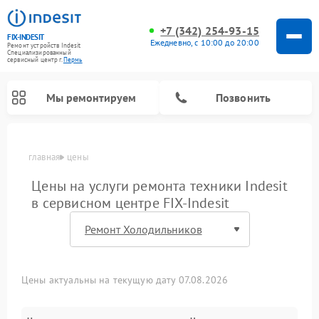
+7 (342) 254-93-15
FIX-INDESIT
Ежедневно, с 10:00 до 20:00
Ремонт устройств Indesit
Специализированный
cервисный центр г.
Пермь
Мы ремонтируем
Позвонить
главная
цены
Цены на услуги ремонта техники Indesit
в сервисном центре FIX-Indesit
Цены актуальны на текущую дату 07.08.2026
Ремонт морозильных камер Indesit
Ремонт микроволновых печей Indesit
Ремонт холодильных камер Indesit
Ремонт посудомоечных машин Indesit
Ремонт варочных панелей Indesit
Ремонт стиральных машин Indesit
Ремонт сушильных машин Indesit