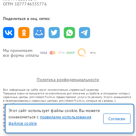
ОГРН 1077746335776
Поделиться в соц. сетях:
Мы принимаем
все формы оплаты
Политика конфиденциальности
Вся информация на сайте носит исключительно справочный характер.
Товарные знаки используются исключительно для описания устройств, в отношении которых
сервисные центры prm.indesit-fixim.ru предоставляют услуги по ремонту. Услуги оказываются
в неавторизованных сервисных центрах prm.indesit-fixim.ru, которые не связаны с
правообладателями товарных знаков или их официальными представителями.
Ремонт осуществляется для устройств, уже введенных в гражданский оборот в соответствии
Этот сайт использует файлы cookie. Вы можете
со статьей 1487 ГК РФ.
Использование товарных знаков не преследует цели индивидуализации услуг или введения
ознакомиться с
правилами использования
Согласен
потребителей в заблуждение, а служит для информирования о предоставляемых услугах по
ремонту техники указанных брендов.
файлов cookie
Представленная на сайте информация не является публичной офертой, определяемой
положениями Статьи 437(2) Гражданского кодекса РФ