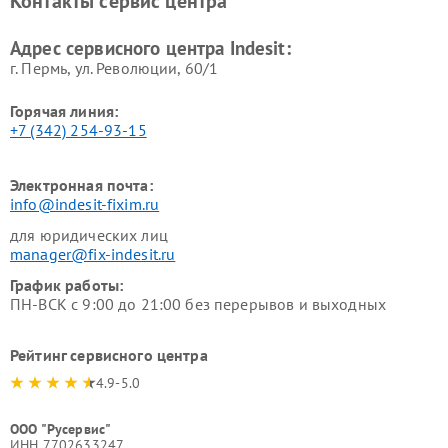
Контакты сервис центра
Indesit
Indesit
Адрес сервисного центра Indesit:
г. Пермь, ул. ​Революции, 60/1
Горячая линия:
+7 (342) 254-93-15
Электронная почта:
info@indesit-fixim.ru
для юридических лиц
manager@fix-indesit.ru
График работы:
ПН-ВСК с 9:00 до 21:00 без перерывов и выходных
Рейтинг сервисного центра
4.9-5.0
ООО "Русервис"
ИНН 7702633247