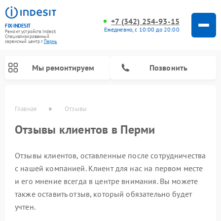
+7 (342) 254-93-15
FIX-INDESIT
Ежедневно, с 10:00 до 20:00
Ремонт устройств Indesit
Специализированный
cервисный центр г.
Пермь
Мы ремонтируем
Позвонить
Главная
Отзывы
Отзывы клиентов в Перми
Отзывы клиентов, оставленные после сотрудничества
с нашей компанией. Клиент для нас на первом месте
и его мнение всегда в центре внимания. Вы можете
также оставить отзыв, который обязательно будет
Ремонт морозильных камер Indesit
Ремонт микроволновых печей Indesit
Ремонт холодильных камер Indesit
Ремонт посудомоечных машин Indesit
Ремонт варочных панелей Indesit
Ремонт стиральных машин Indesit
Ремонт сушильных машин Indesit
учтен.