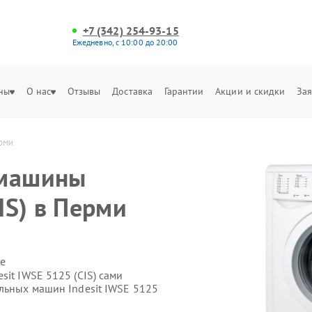
+7 (342) 254-93-15
Ежедневно, с 10:00 до 20:00
ны
О нас
Отзывы
Доставка
Гарантии
Акции и скидки
Зая
ерми
 машины
IS) в Перми
е
sit IWSE 5125 (СIS) сами
льных машин Indesit IWSE 5125