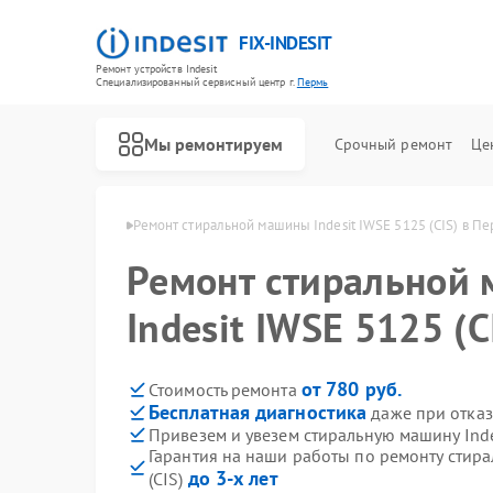
FIX-INDESIT
Ремонт устройств Indesit
Специализированный cервисный центр г.
Пермь
Мы ремонтируем
Срочный ремонт
Це
шин Indesit в Перми
Ремонт стиральной машины Indesit IWSE 5125 (СIS) в П
Ремонт стиральной
Indesit IWSE 5125 (С
от 780 руб.
Стоимость ремонта
Бесплатная диагностика
даже при отказ
Привезем и увезем стиральную машину Inde
Гарантия на наши работы по ремонту стира
до 3-х лет
(СIS)
Ремонт холодильников Indesit
Ремонт посудомоечных машин Indesit
Ремонт морозильных камер Indesit
Ремонт варочных панелей Indesit
Ремонт духовых шкафов Indesit
Ремонт микроволновых печей Indesit
Ремонт холодильных камер Indesit
Ремонт сушильных машин Indesit