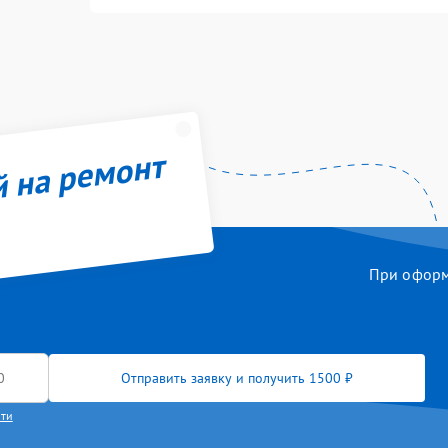
й на ремонт
При оформл
Отправить заявку и получить 1500 ₽
сти