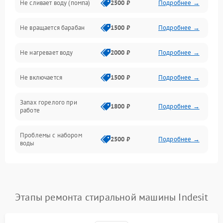
Не сливает воду (помпа)
2500 ₽
Подробнее →
Водоснабжение
Не вращается барабан
1500 ₽
Подробнее →
Слив
Не нагревает воду
2000 ₽
Подробнее →
Программное обеспечение
Не включается
1500 ₽
Подробнее →
Запах горелого при
1800 ₽
Подробнее →
работе
Проблемы с набором
2500 ₽
Подробнее →
воды
Замена ТЭНа
2200 ₽
Подробнее →
Замена платы управления
2200 ₽
Подробнее →
Этапы ремонта стиральной машины Indesit