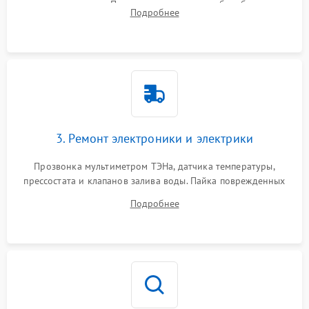
амортизаторов. Проверка подшипников барабана и
Подробнее
крестовины на износ, а манжеты люка на разрывы.
3. Ремонт электроники и электрики
Прозвонка мультиметром ТЭНа, датчика температуры,
прессостата и клапанов залива воды. Пайка поврежденных
дорожек или замена симисторов на плате управления.
Подробнее
Восстановление целостности проводки и контактов.