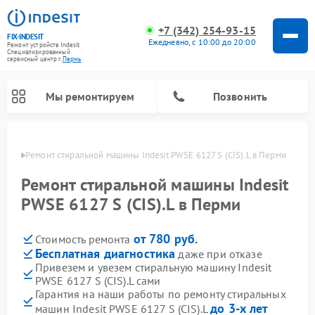
+7 (342) 254-93-15
FIX-INDESIT
Ежедневно, с 10:00 до 20:00
Ремонт устройств Indesit
Специализированный
cервисный центр г.
Пермь
Мы ремонтируем
Позвонить
Перми
Ремонт стиральной машины Indesit PWSE 6127 S (CIS).L в Перми
Ремонт стиральной машины Indesit
PWSE 6127 S (CIS).L в Перми
от 780 руб.
Стоимость ремонта
Бесплатная диагностика
даже при отказе
Привезем и увезем стиральную машину Indesit
PWSE 6127 S (CIS).L сами
Ремонт морозильных камер Indesit
Ремонт микроволновых печей Indesit
Ремонт сушильных машин Indesit
Ремонт посудомоечных машин Indesit
Ремонт варочных панелей Indesit
Ремонт холодильных камер Indesit
Гарантия на наши работы по ремонту стиральных
до 3-х лет
машин Indesit PWSE 6127 S (CIS).L