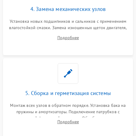
4. Замена механических узлов
Установка новых подшипников и сальников с применением
влагостойкой смазки. Замена изношенных щеток двигателя,
порванного ремня привода, неисправного сливного насоса
Подробнее
или поврежденной резиновой манжеты.
5. Сборка и герметизация системы
Монтаж всех узлов в обратном порядке. Установка бака на
пружины и амортизаторы. Подключение патрубков с
надежной фиксацией хомутами. Обработка стыков
Подробнее
герметиком для предотвращения возможных протечек воды.