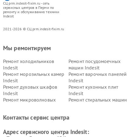
СЦ prm.indesit-fixim.ru - сеть
сервисных центров в Перми по
ремонту и обслуживанию техники
Indesit
2021-2026 © СЦ prm.indesit-fixim.ru
Мы ремонтируем
Ремонт холодильников
Ремонт посудомоечных
Indesit
машин Indesit
Ремонт морозильных камер
Ремонт варочных панелей
Indesit
Indesit
Ремонт духовых шкафов
Ремонт кухонных плит
Indesit
Indesit
Ремонт микроволновых
Ремонт стиральных машин
печей Indesit
Indesit
Ремонт холодильных камер
Ремонт сушильных машин
Контакты сервис центра
Indesit
Indesit
Адрес сервисного центра Indesit: