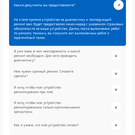
Какие документы вы предоставляете?
На этапе приема устройства на диагностику и последующий
ремонт вам будет предоставлен заказ-наряд с указанием страховых
обязательств на ваше устройство. Далее, после выполнения работ
по ремонту техники, вы получите акт выполненных работ и
гарантийный талон.
Я уже знаю в чем неисправность и какой
ремонт необходим. Для чего проводить
диагностику?
Мне нужен срочный ремонт. Сможете
сделать?
Я хочу, чтобы мое устройство
ремонтировали при мне.
Я хочу, чтобы мое устройство
ремонтировалось только оригинальными
запчастями.
Как я узнаю, что мое устройство готово?