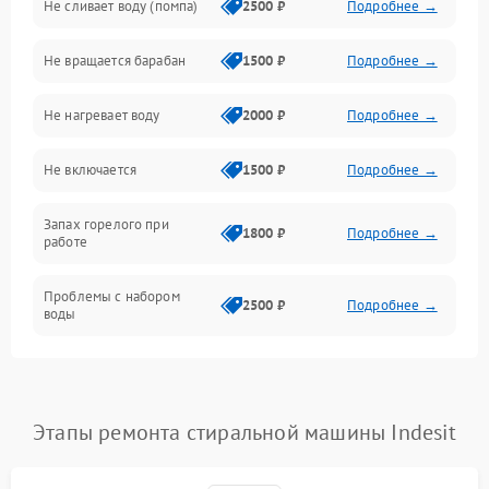
Не сливает воду (помпа)
2500 ₽
Подробнее →
Водоснабжение
Не вращается барабан
1500 ₽
Подробнее →
Слив
Не нагревает воду
2000 ₽
Подробнее →
Программное обеспечение
Не включается
1500 ₽
Подробнее →
Запах горелого при
1800 ₽
Подробнее →
работе
Проблемы с набором
2500 ₽
Подробнее →
воды
Замена ТЭНа
2200 ₽
Подробнее →
Замена платы управления
2200 ₽
Подробнее →
Этапы ремонта стиральной машины Indesit