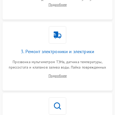
амортизаторов. Проверка подшипников барабана и
Подробнее
крестовины на износ, а манжеты люка на разрывы.
3. Ремонт электроники и электрики
Прозвонка мультиметром ТЭНа, датчика температуры,
прессостата и клапанов залива воды. Пайка поврежденных
дорожек или замена симисторов на плате управления.
Подробнее
Восстановление целостности проводки и контактов.