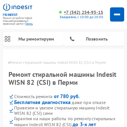
+7 (342) 254-93-15
FIX-INDESIT
Ежедневно, с 10:00 до 20:00
Ремонт устройств Indesit
Специализированный
cервисный центр г.
Пермь
Мы ремонтируем
Позвонить
Перми
Ремонт стиральной машины Indesit WISN 82 (CSI) в Перми
Ремонт стиральной машины Indesit
WISN 82 (CSI) в Перми
от 780 руб.
Стоимость ремонта
Бесплатная диагностика
даже при отказе
Привезем и увезем стиральную машину Indesit
WISN 82 (CSI) сами
Ремонт морозильных камер Indesit
Ремонт микроволновых печей Indesit
Ремонт сушильных машин Indesit
Ремонт посудомоечных машин Indesit
Ремонт варочных панелей Indesit
Ремонт холодильных камер Indesit
Гарантия на наши работы по ремонту стиральных
до 3-х лет
машин Indesit WISN 82 (CSI)