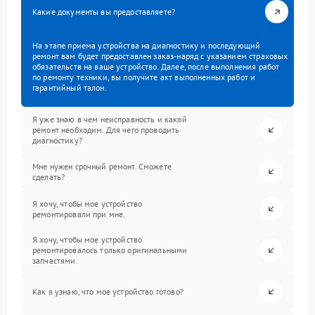
Какие документы вы предоставляете?
На этапе приема устройства на диагностику и последующий
ремонт вам будет предоставлен заказ-наряд с указанием страховых
обязательств на ваше устройство. Далее, после выполнения работ
по ремонту техники, вы получите акт выполненных работ и
гарантийный талон.
Я уже знаю в чем неисправность и какой
ремонт необходим. Для чего проводить
диагностику?
Мне нужен срочный ремонт. Сможете
сделать?
Я хочу, чтобы мое устройство
ремонтировали при мне.
Я хочу, чтобы мое устройство
ремонтировалось только оригинальными
запчастями.
Как я узнаю, что мое устройство готово?