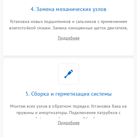
4. Замена механических узлов
Установка новых подшипников и сальников с применением
влагостойкой смазки. Замена изношенных щеток двигателя,
порванного ремня привода, неисправного сливного насоса
Подробнее
или поврежденной резиновой манжеты.
5. Сборка и герметизация системы
Монтаж всех узлов в обратном порядке. Установка бака на
пружины и амортизаторы. Подключение патрубков с
надежной фиксацией хомутами. Обработка стыков
Подробнее
герметиком для предотвращения возможных протечек воды.