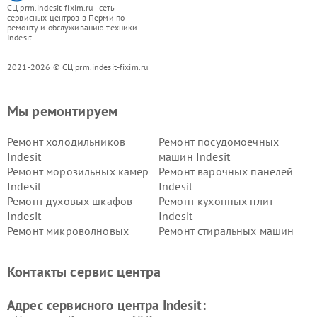
СЦ prm.indesit-fixim.ru - сеть
сервисных центров в Перми по
ремонту и обслуживанию техники
Indesit
2021-2026 © СЦ prm.indesit-fixim.ru
Мы ремонтируем
Ремонт холодильников
Ремонт посудомоечных
Indesit
машин Indesit
Ремонт морозильных камер
Ремонт варочных панелей
Indesit
Indesit
Ремонт духовых шкафов
Ремонт кухонных плит
Indesit
Indesit
Ремонт микроволновых
Ремонт стиральных машин
печей Indesit
Indesit
Ремонт холодильных камер
Ремонт сушильных машин
Контакты сервис центра
Indesit
Indesit
Адрес сервисного центра Indesit: