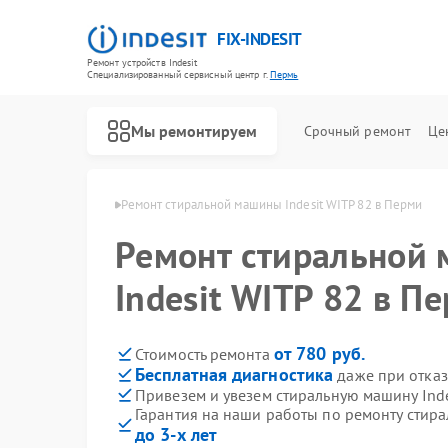
FIX-INDESIT
Ремонт устройств Indesit
Специализированный cервисный центр г.
Пермь
Мы ремонтируем
Срочный ремонт
Це
шин Indesit в Перми
Ремонт стиральной машины Indesit WITP 82 в Перми
Ремонт стиральной
Indesit WITP 82 в П
от 780 руб.
Стоимость ремонта
Бесплатная диагностика
даже при отказ
Привезем и увезем стиральную машину Inde
Гарантия на наши работы по ремонту стира
до 3-х лет
Ремонт холодильников Indesit
Ремонт посудомоечных машин Indesit
Ремонт морозильных камер Indesit
Ремонт варочных панелей Indesit
Ремонт духовых шкафов Indesit
Ремонт микроволновых печей Indesit
Ремонт холодильных камер Indesit
Ремонт сушильных машин Indesit