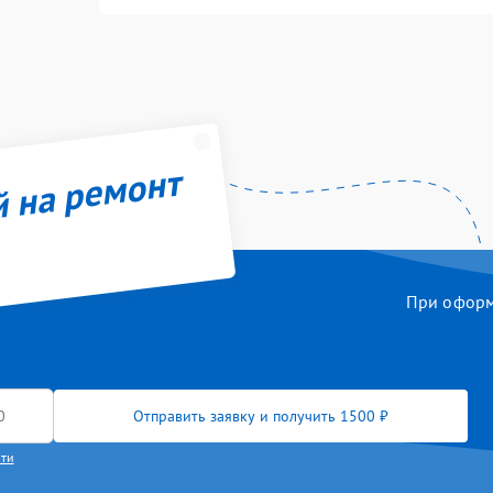
й на ремонт
При оформл
Отправить заявку и получить 1500 ₽
сти