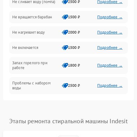
Не сливает воду (помпа)
2500 ₽
Подробнее →
Водоснабжение
Не вращается барабан
1500 ₽
Подробнее →
Слив
Не нагревает воду
2000 ₽
Подробнее →
Программное обеспечение
Не включается
1500 ₽
Подробнее →
Запах горелого при
1800 ₽
Подробнее →
работе
Проблемы с набором
2500 ₽
Подробнее →
воды
Замена ТЭНа
2200 ₽
Подробнее →
Замена платы управления
2200 ₽
Подробнее →
Этапы ремонта стиральной машины Indesit