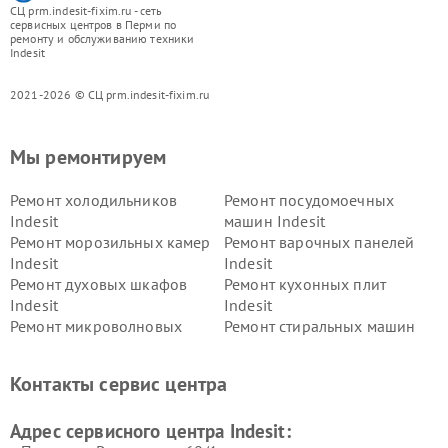
СЦ prm.indesit-fixim.ru - сеть
сервисных центров в Перми по
ремонту и обслуживанию техники
Indesit
2021-2026 © СЦ prm.indesit-fixim.ru
Мы ремонтируем
Ремонт холодильников
Ремонт посудомоечных
Indesit
машин Indesit
Ремонт морозильных камер
Ремонт варочных панелей
Indesit
Indesit
Ремонт духовых шкафов
Ремонт кухонных плит
Indesit
Indesit
Ремонт микроволновых
Ремонт стиральных машин
печей Indesit
Indesit
Ремонт холодильных камер
Ремонт сушильных машин
Контакты сервис центра
Indesit
Indesit
Адрес сервисного центра Indesit: