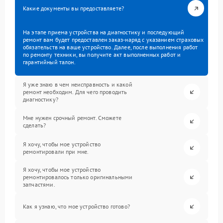
Какие документы вы предоставляете?
На этапе приема устройства на диагностику и последующий
ремонт вам будет предоставлен заказ-наряд с указанием страховых
обязательств на ваше устройство. Далее, после выполнения работ
по ремонту техники, вы получите акт выполненных работ и
гарантийный талон.
Я уже знаю в чем неисправность и какой
ремонт необходим. Для чего проводить
диагностику?
Мне нужен срочный ремонт. Сможете
сделать?
Я хочу, чтобы мое устройство
ремонтировали при мне.
Я хочу, чтобы мое устройство
ремонтировалось только оригинальными
запчастями.
Как я узнаю, что мое устройство готово?