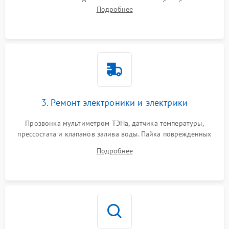
амортизаторов. Проверка подшипников барабана и
Подробнее
крестовины на износ, а манжеты люка на разрывы.
3. Ремонт электроники и электрики
Прозвонка мультиметром ТЭНа, датчика температуры,
прессостата и клапанов залива воды. Пайка поврежденных
дорожек или замена симисторов на плате управления.
Подробнее
Восстановление целостности проводки и контактов.