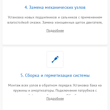
4. Замена механических узлов
Установка новых подшипников и сальников с применением
влагостойкой смазки. Замена изношенных щеток двигателя,
порванного ремня привода, неисправного сливного насоса
Подробнее
или поврежденной резиновой манжеты.
5. Сборка и герметизация системы
Монтаж всех узлов в обратном порядке. Установка бака на
пружины и амортизаторы. Подключение патрубков с
надежной фиксацией хомутами. Обработка стыков
Подробнее
герметиком для предотвращения возможных протечек воды.