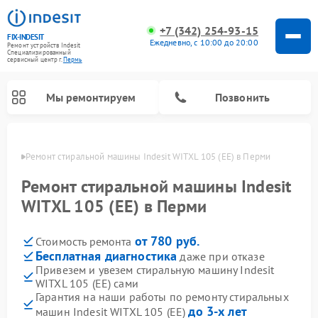
+7 (342) 254-93-15
FIX-INDESIT
Ежедневно, с 10:00 до 20:00
Ремонт устройств Indesit
Специализированный
cервисный центр г.
Пермь
Мы ремонтируем
Позвонить
Перми
Ремонт стиральной машины Indesit WITXL 105 (EE) в Перми
Ремонт стиральной машины Indesit
WITXL 105 (EE) в Перми
от 780 руб.
Стоимость ремонта
Бесплатная диагностика
даже при отказе
Привезем и увезем стиральную машину Indesit
WITXL 105 (EE) сами
Ремонт морозильных камер Indesit
Ремонт микроволновых печей Indesit
Ремонт сушильных машин Indesit
Ремонт посудомоечных машин Indesit
Ремонт варочных панелей Indesit
Ремонт холодильных камер Indesit
Гарантия на наши работы по ремонту стиральных
до 3-х лет
машин Indesit WITXL 105 (EE)