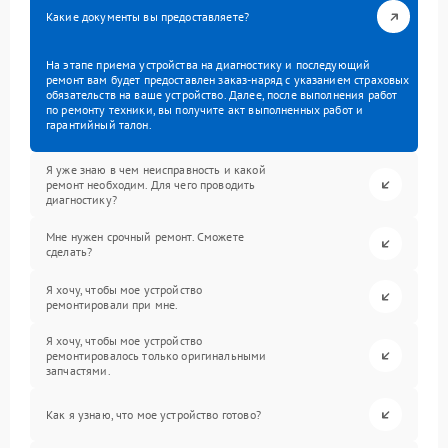
Какие документы вы предоставляете?
На этапе приема устройства на диагностику и последующий
ремонт вам будет предоставлен заказ-наряд с указанием страховых
обязательств на ваше устройство. Далее, после выполнения работ
по ремонту техники, вы получите акт выполненных работ и
гарантийный талон.
Я уже знаю в чем неисправность и какой
ремонт необходим. Для чего проводить
диагностику?
Мне нужен срочный ремонт. Сможете
сделать?
Я хочу, чтобы мое устройство
ремонтировали при мне.
Я хочу, чтобы мое устройство
ремонтировалось только оригинальными
запчастями.
Как я узнаю, что мое устройство готово?