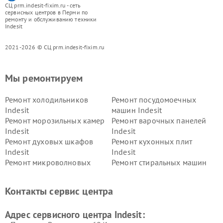
СЦ prm.indesit-fixim.ru - сеть
сервисных центров в Перми по
ремонту и обслуживанию техники
Indesit
2021-2026 © СЦ prm.indesit-fixim.ru
Мы ремонтируем
Ремонт холодильников
Ремонт посудомоечных
Indesit
машин Indesit
Ремонт морозильных камер
Ремонт варочных панелей
Indesit
Indesit
Ремонт духовых шкафов
Ремонт кухонных плит
Indesit
Indesit
Ремонт микроволновых
Ремонт стиральных машин
печей Indesit
Indesit
Ремонт холодильных камер
Ремонт сушильных машин
Контакты сервис центра
Indesit
Indesit
Адрес сервисного центра Indesit: