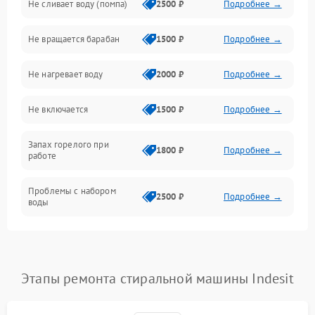
Не сливает воду (помпа)
2500 ₽
Подробнее →
Водоснабжение
Не вращается барабан
1500 ₽
Подробнее →
Слив
Не нагревает воду
2000 ₽
Подробнее →
Программное обеспечение
Не включается
1500 ₽
Подробнее →
Запах горелого при
1800 ₽
Подробнее →
работе
Проблемы с набором
2500 ₽
Подробнее →
воды
Замена ТЭНа
2200 ₽
Подробнее →
Замена платы управления
2200 ₽
Подробнее →
Этапы ремонта стиральной машины Indesit