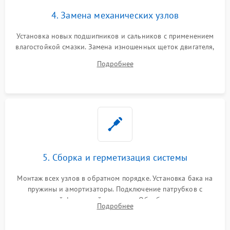
4. Замена механических узлов
Установка новых подшипников и сальников с применением
влагостойкой смазки. Замена изношенных щеток двигателя,
порванного ремня привода, неисправного сливного насоса
Подробнее
или поврежденной резиновой манжеты.
5. Сборка и герметизация системы
Монтаж всех узлов в обратном порядке. Установка бака на
пружины и амортизаторы. Подключение патрубков с
надежной фиксацией хомутами. Обработка стыков
Подробнее
герметиком для предотвращения возможных протечек воды.