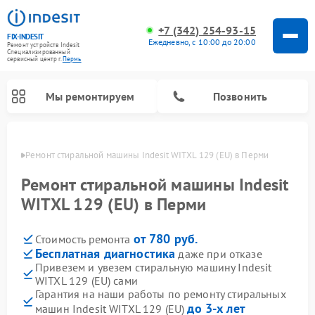
+7 (342) 254-93-15
FIX-INDESIT
Ежедневно, с 10:00 до 20:00
Ремонт устройств Indesit
Специализированный
cервисный центр г.
Пермь
Мы ремонтируем
Позвонить
Перми
Ремонт стиральной машины Indesit WITXL 129 (EU) в Перми
Ремонт стиральной машины Indesit
WITXL 129 (EU) в Перми
от 780 руб.
Стоимость ремонта
Бесплатная диагностика
даже при отказе
Привезем и увезем стиральную машину Indesit
WITXL 129 (EU) сами
Ремонт морозильных камер Indesit
Ремонт микроволновых печей Indesit
Ремонт сушильных машин Indesit
Ремонт посудомоечных машин Indesit
Ремонт варочных панелей Indesit
Ремонт холодильных камер Indesit
Гарантия на наши работы по ремонту стиральных
до 3-х лет
машин Indesit WITXL 129 (EU)