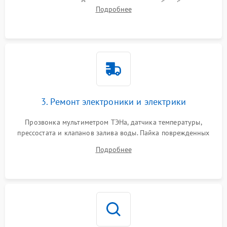
амортизаторов. Проверка подшипников барабана и
Подробнее
крестовины на износ, а манжеты люка на разрывы.
3. Ремонт электроники и электрики
Прозвонка мультиметром ТЭНа, датчика температуры,
прессостата и клапанов залива воды. Пайка поврежденных
дорожек или замена симисторов на плате управления.
Подробнее
Восстановление целостности проводки и контактов.