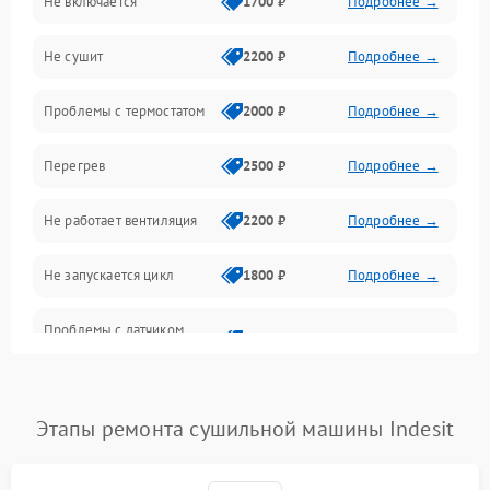
Не включается
1700 ₽
Подробнее →
Механические повреждения
Не сушит
2200 ₽
Подробнее →
Оптика
Проблемы с термостатом
2000 ₽
Подробнее →
Программное обеспечение
Перегрев
2500 ₽
Подробнее →
Датчики
Не работает вентиляция
2200 ₽
Подробнее →
Безопасность
Не запускается цикл
1800 ₽
Подробнее →
Проблемы с датчиком
2500 ₽
Подробнее →
влажности
Не работает нагреватель
2500 ₽
Подробнее →
Этапы ремонта сушильной машины Indesit
Проблемы с блоком
1800 ₽
Подробнее →
управления