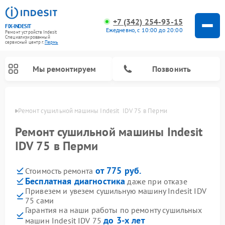
+7 (342) 254-93-15
FIX-INDESIT
Ежедневно, с 10:00 до 20:00
Ремонт устройств Indesit
Специализированный
cервисный центр г.
Пермь
Мы ремонтируем
Позвонить
Перми
Ремонт сушильной машины Indesit  IDV 75 в Перми
Ремонт сушильной машины Indesit
IDV 75 в Перми
от 775 руб.
Стоимость ремонта
Бесплатная диагностика
даже при отказе
Привезем и увезем сушильную машину Indesit IDV
75 сами
Ремонт морозильных камер Indesit
Ремонт микроволновых печей Indesit
Ремонт холодильных камер Indesit
Ремонт посудомоечных машин Indesit
Ремонт варочных панелей Indesit
Ремонт стиральных машин Indesit
Гарантия на наши работы по ремонту сушильных
до 3-х лет
машин Indesit IDV 75