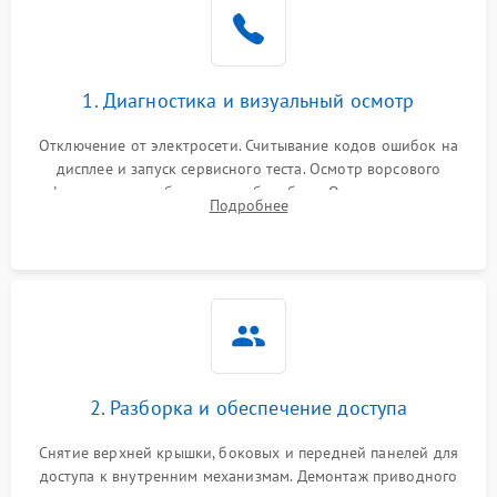
Не завершает программу
1500 ₽
Подробнее →
Зависает программа
1500 ₽
Подробнее →
1. Диагностика и визуальный осмотр
Отключение от электросети. Считывание кодов ошибок на
Ошибка на дисплее
1290 ₽
Подробнее →
дисплее и запуск сервисного теста. Осмотр ворсового
фильтра, теплообменника и барабана. Опрос клиента о
Подробнее
неисправностях (не сушит, не крутит барабан, сильно шумит
или выдает ошибку).
2. Разборка и обеспечение доступа
Снятие верхней крышки, боковых и передней панелей для
доступа к внутренним механизмам. Демонтаж приводного