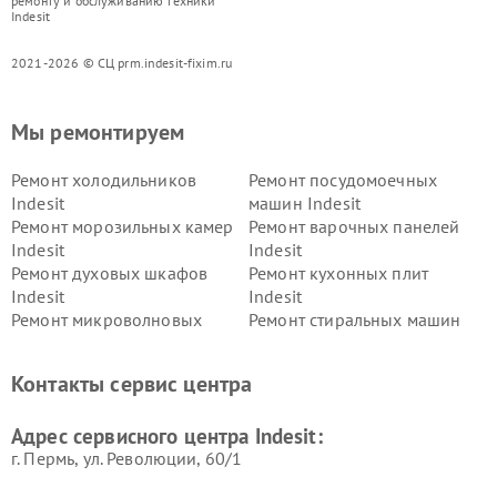
ремонту и обслуживанию техники
Indesit
2021-2026 © СЦ prm.indesit-fixim.ru
Мы ремонтируем
Ремонт холодильников
Ремонт посудомоечных
Indesit
машин Indesit
Ремонт морозильных камер
Ремонт варочных панелей
Indesit
Indesit
Ремонт духовых шкафов
Ремонт кухонных плит
Indesit
Indesit
Ремонт микроволновых
Ремонт стиральных машин
печей Indesit
Indesit
Ремонт холодильных камер
Ремонт сушильных машин
Контакты сервис центра
Indesit
Indesit
Адрес сервисного центра Indesit:
г. Пермь, ул. ​Революции, 60/1