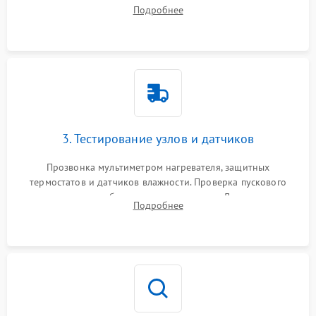
ремня, панели управления и защитных кожухов.
Подробнее
Обеспечение свободного доступа к ТЭНу, компрессору,
двигателю и дренажной помпе.
3. Тестирование узлов и датчиков
Прозвонка мультиметром нагревателя, защитных
термостатов и датчиков влажности. Проверка пускового
конденсатора, обмоток мотора и помпы. Для машин с
Подробнее
тепловым насосом — диагностика работы компрессора и
оценка циркуляции хладагента.