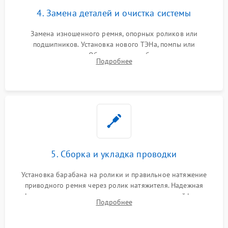
4. Замена деталей и очистка системы
Замена изношенного ремня, опорных роликов или
подшипников. Установка нового ТЭНа, помпы или
термодатчиков. Обязательная глубокая очистка
Подробнее
конденсатора, крыльчатки вентилятора и воздуховодов от
ворса. Восстановление платы управления.
5. Сборка и укладка проводки
Установка барабана на ролики и правильное натяжение
приводного ремня через ролик натяжителя. Надежная
фиксация всех узлов, подключение клемм и шлейфов к
Подробнее
модулю управления. Монтаж корпусных панелей, люка и
верхней крышки устройства.