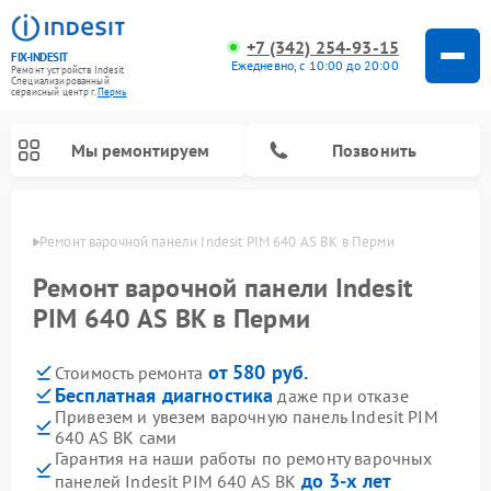
+7 (342) 254-93-15
FIX-INDESIT
Ежедневно, с 10:00 до 20:00
Ремонт устройств Indesit
Специализированный
cервисный центр г.
Пермь
Мы ремонтируем
Позвонить
Перми
Ремонт варочной панели Indesit PIM 640 AS BK в Перми
Ремонт варочной панели Indesit
PIM 640 AS BK в Перми
от 580 руб.
Стоимость ремонта
Бесплатная диагностика
даже при отказе
Привезем и увезем варочную панель Indesit PIM
640 AS BK сами
Ремонт морозильных камер Indesit
Ремонт стиральных машин Indesit
Ремонт сушильных машин Indesit
Ремонт посудомоечных машин Indesit
Ремонт микроволновых печей Indesit
Ремонт холодильных камер Indesit
Гарантия на наши работы по ремонту варочных
до 3-х лет
панелей Indesit PIM 640 AS BK