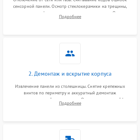
сенсорной панели. Осмотр стеклокерамики на трещины,
проверка конфорок на равномерность нагрева. Опрос
Подробнее
клиента о симптомах (не включается, не видит посуду,
щелкает).
2. Демонтаж и вскрытие корпуса
Извлечение панели из столешницы. Снятие крепежных
винтов по периметру и аккуратный демонтаж
стеклокерамической поверхности. Отсоединение шлейфов
Подробнее
сенсорного блока для доступа к силовым платам, катушкам
или ТЭНам.