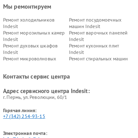
Мы ремонтируем
Ремонт холодильников
Ремонт посудомоечных
Indesit
машин Indesit
Ремонт морозильных камер
Ремонт варочных панелей
Indesit
Indesit
Ремонт духовых шкафов
Ремонт кухонных плит
Indesit
Indesit
Ремонт микроволновых
Ремонт стиральных машин
печей Indesit
Indesit
Ремонт холодильных камер
Ремонт сушильных машин
Контакты сервис центра
Indesit
Indesit
Адрес сервисного центра Indesit:
г. Пермь, ул. ​Революции, 60/1
Горячая линия:
+7 (342) 254-93-15
Электронная почта: