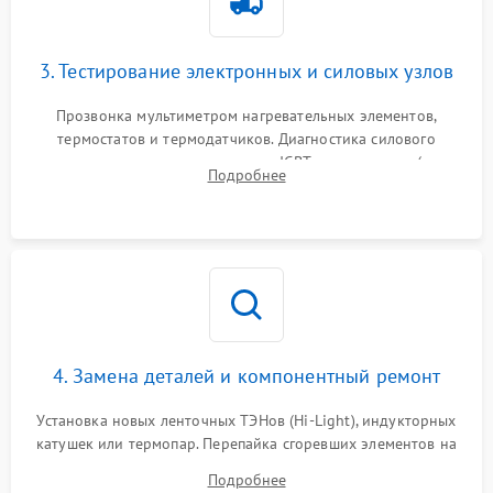
3. Тестирование электронных и силовых узлов
Прозвонка мультиметром нагревательных элементов,
термостатов и термодатчиков. Диагностика силового
модуля, реле, диодных мостов и IGBT-транзисторов (для
Подробнее
индукции). Проверка кранов и газ-контроля (для газовых
панелей).
4. Замена деталей и компонентный ремонт
Установка новых ленточных ТЭНов (Hi-Light), индукторных
катушек или термопар. Перепайка сгоревших элементов на
плате управления, восстановление токопроводящих
Подробнее
дорожек. Очистка контактов и замена поврежденной