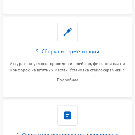
проводки.
5. Сборка и герметизация
Аккуратная укладка проводов и шлейфов, фиксация плат и
конфорок на штатных местах. Установка стеклокерамики с
проверкой равномерности зазоров. Нанесение
Подробнее
термостойкого герметика или укладка уплотнительной
ленты по контуру.
6. Финальное тестирование и калибровка