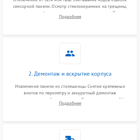
сенсорной панели. Осмотр стеклокерамики на трещины,
проверка конфорок на равномерность нагрева. Опрос
Подробнее
клиента о симптомах (не включается, не видит посуду,
щелкает).
2. Демонтаж и вскрытие корпуса
Извлечение панели из столешницы. Снятие крепежных
винтов по периметру и аккуратный демонтаж
стеклокерамической поверхности. Отсоединение шлейфов
Подробнее
сенсорного блока для доступа к силовым платам, катушкам
или ТЭНам.