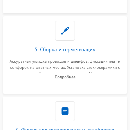
проводки.
5. Сборка и герметизация
Аккуратная укладка проводов и шлейфов, фиксация плат и
конфорок на штатных местах. Установка стеклокерамики с
проверкой равномерности зазоров. Нанесение
Подробнее
термостойкого герметика или укладка уплотнительной
ленты по контуру.
6. Финальное тестирование и калибровка