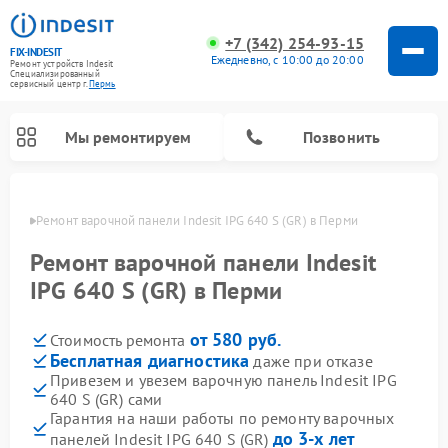
+7 (342) 254-93-15
FIX-INDESIT
Ежедневно, с 10:00 до 20:00
Ремонт устройств Indesit
Специализированный
cервисный центр г.
Пермь
Мы ремонтируем
Позвонить
Перми
Ремонт варочной панели Indesit IPG 640 S (GR) в Перми
Ремонт варочной панели Indesit
IPG 640 S (GR) в Перми
от 580 руб.
Стоимость ремонта
Бесплатная диагностика
даже при отказе
Привезем и увезем варочную панель Indesit IPG
640 S (GR) сами
Ремонт морозильных камер Indesit
Ремонт стиральных машин Indesit
Ремонт сушильных машин Indesit
Ремонт посудомоечных машин Indesit
Ремонт микроволновых печей Indesit
Ремонт холодильных камер Indesit
Гарантия на наши работы по ремонту варочных
до 3-х лет
панелей Indesit IPG 640 S (GR)