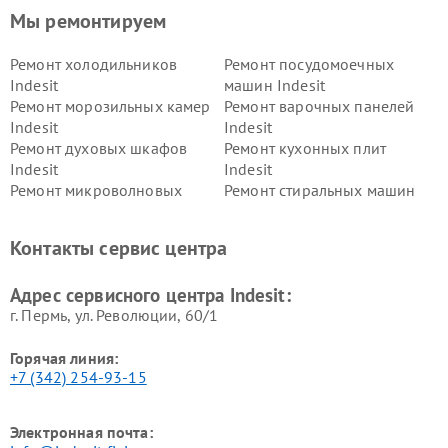
Мы ремонтируем
Ремонт холодильников
Ремонт посудомоечных
Indesit
машин Indesit
Ремонт морозильных камер
Ремонт варочных панелей
Indesit
Indesit
Ремонт духовых шкафов
Ремонт кухонных плит
Indesit
Indesit
Ремонт микроволновых
Ремонт стиральных машин
печей Indesit
Indesit
Ремонт холодильных камер
Ремонт сушильных машин
Контакты сервис центра
Indesit
Indesit
Адрес сервисного центра Indesit:
г. Пермь, ул. ​Революции, 60/1
Горячая линия:
+7 (342) 254-93-15
Электронная почта: