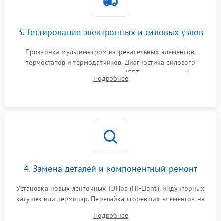
3. Тестирование электронных и силовых узлов
Прозвонка мультиметром нагревательных элементов,
термостатов и термодатчиков. Диагностика силового
модуля, реле, диодных мостов и IGBT-транзисторов (для
Подробнее
индукции). Проверка кранов и газ-контроля (для газовых
панелей).
4. Замена деталей и компонентный ремонт
Установка новых ленточных ТЭНов (Hi-Light), индукторных
катушек или термопар. Перепайка сгоревших элементов на
плате управления, восстановление токопроводящих
Подробнее
дорожек. Очистка контактов и замена поврежденной