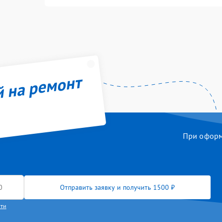
й на ремонт
При оформл
Отправить заявку и получить 1500 ₽
сти