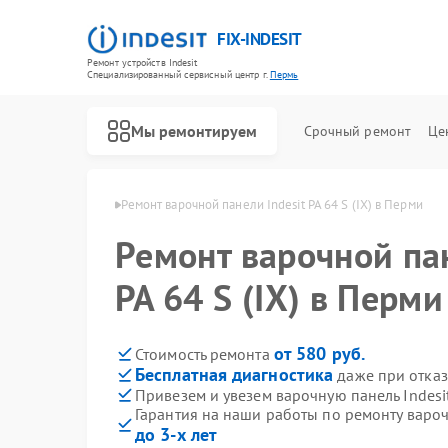
FIX-INDESIT
Ремонт устройств Indesit
Специализированный cервисный центр г.
Пермь
Мы ремонтируем
Срочный ремонт
Це
лей Indesit в Перми
Ремонт варочной панели Indesit PA 64 S (IX) в Перми
Ремонт варочной пан
PA 64 S (IX) в Перми
от 580 руб.
Стоимость ремонта
Бесплатная диагностика
даже при отказ
Привезем и увезем варочную панель Indesit 
Гарантия на наши работы по ремонту варочн
до 3-х лет
Ремонт холодильников Indesit
Ремонт посудомоечных машин Indesit
Ремонт морозильных камер Indesit
Ремонт духовых шкафов Indesit
Ремонт микроволновых печей Indesit
Ремонт стиральных машин Indesit
Ремонт холодильных камер Indesit
Ремонт сушильных машин Indesit