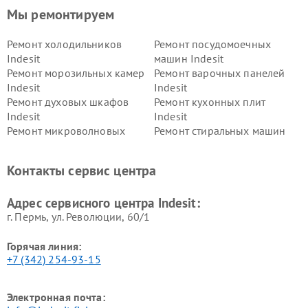
Мы ремонтируем
Ремонт холодильников
Ремонт посудомоечных
Indesit
машин Indesit
Ремонт морозильных камер
Ремонт варочных панелей
Indesit
Indesit
Ремонт духовых шкафов
Ремонт кухонных плит
Indesit
Indesit
Ремонт микроволновых
Ремонт стиральных машин
печей Indesit
Indesit
Ремонт холодильных камер
Ремонт сушильных машин
Контакты сервис центра
Indesit
Indesit
Адрес сервисного центра Indesit:
г. Пермь, ул. ​Революции, 60/1
Горячая линия:
+7 (342) 254-93-15
Электронная почта: