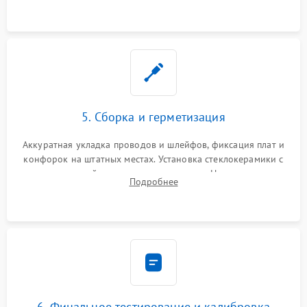
проводки.
5. Сборка и герметизация
Аккуратная укладка проводов и шлейфов, фиксация плат и
конфорок на штатных местах. Установка стеклокерамики с
проверкой равномерности зазоров. Нанесение
Подробнее
термостойкого герметика или укладка уплотнительной
ленты по контуру.
6. Финальное тестирование и калибровка