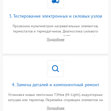
3. Тестирование электронных и силовых узлов
Прозвонка мультиметром нагревательных элементов,
термостатов и термодатчиков. Диагностика силового
модуля, реле, диодных мостов и IGBT-транзисторов (для
Подробнее
индукции). Проверка кранов и газ-контроля (для газовых
панелей).
4. Замена деталей и компонентный ремонт
Установка новых ленточных ТЭНов (Hi-Light), индукторных
катушек или термопар. Перепайка сгоревших элементов на
плате управления, восстановление токопроводящих
Подробнее
дорожек. Очистка контактов и замена поврежденной