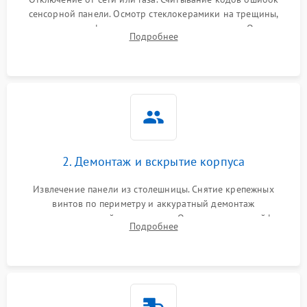
сенсорной панели. Осмотр стеклокерамики на трещины,
проверка конфорок на равномерность нагрева. Опрос
Подробнее
клиента о симптомах (не включается, не видит посуду,
щелкает).
2. Демонтаж и вскрытие корпуса
Извлечение панели из столешницы. Снятие крепежных
винтов по периметру и аккуратный демонтаж
стеклокерамической поверхности. Отсоединение шлейфов
Подробнее
сенсорного блока для доступа к силовым платам, катушкам
или ТЭНам.