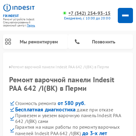
+7 (342) 254-93-15
FIX-INDESIT
Ежедневно, с 10:00 до 20:00
Ремонт устройств Indesit
Специализированный
cервисный центр г.
Пермь
Мы ремонтируем
Позвонить
Перми
Ремонт варочной панели Indesit PAA 642 /I(BK) в Перми
Ремонт варочной панели Indesit
PAA 642 /I(BK) в Перми
от 580 руб.
Стоимость ремонта
Бесплатная диагностика
даже при отказе
Привезем и увезем варочную панель Indesit PAA
642 /I(BK) сами
Ремонт морозильных камер Indesit
Ремонт стиральных машин Indesit
Ремонт сушильных машин Indesit
Ремонт посудомоечных машин Indesit
Ремонт микроволновых печей Indesit
Ремонт холодильных камер Indesit
Гарантия на наши работы по ремонту варочных
до 3-х лет
панелей Indesit PAA 642 /I(BK)