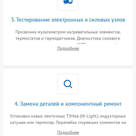
3. Тестирование электронных и силовых узлов
Прозвонка мультиметром нагревательных элементов,
термостатов и термодатчиков. Диагностика силового
модуля, реле, диодных мостов и IGBT-транзисторов (для
Подробнее
индукции). Проверка кранов и газ-контроля (для газовых
панелей).
4. Замена деталей и компонентный ремонт
Установка новых ленточных ТЭНов (Hi-Light), индукторных
катушек или термопар. Перепайка сгоревших элементов на
плате управления, восстановление токопроводящих
Подробнее
дорожек. Очистка контактов и замена поврежденной