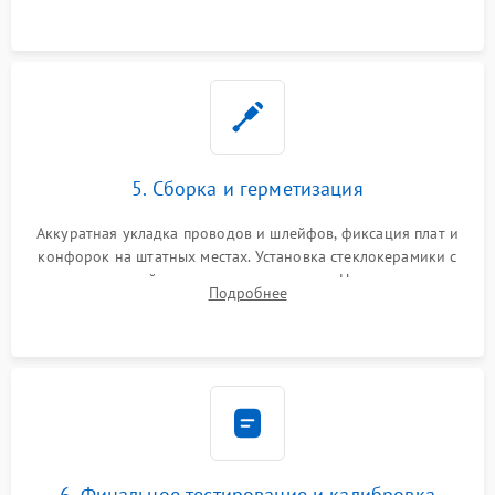
проводки.
5. Сборка и герметизация
Аккуратная укладка проводов и шлейфов, фиксация плат и
конфорок на штатных местах. Установка стеклокерамики с
проверкой равномерности зазоров. Нанесение
Подробнее
термостойкого герметика или укладка уплотнительной
ленты по контуру.
6. Финальное тестирование и калибровка