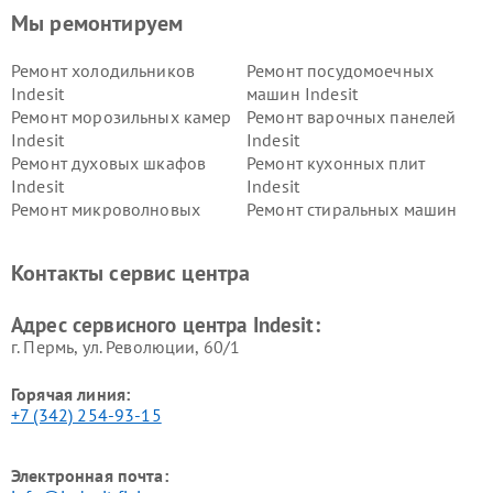
Мы ремонтируем
Ремонт холодильников
Ремонт посудомоечных
Indesit
машин Indesit
Ремонт морозильных камер
Ремонт варочных панелей
Indesit
Indesit
Ремонт духовых шкафов
Ремонт кухонных плит
Indesit
Indesit
Ремонт микроволновых
Ремонт стиральных машин
печей Indesit
Indesit
Ремонт холодильных камер
Ремонт сушильных машин
Контакты сервис центра
Indesit
Indesit
Адрес сервисного центра Indesit:
г. Пермь, ул. ​Революции, 60/1
Горячая линия:
+7 (342) 254-93-15
Электронная почта: