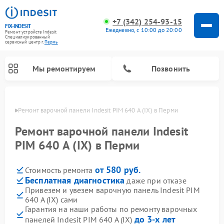
+7 (342) 254-93-15
FIX-INDESIT
Ежедневно, с 10:00 до 20:00
Ремонт устройств Indesit
Специализированный
cервисный центр г.
Пермь
Мы ремонтируем
Позвонить
Перми
Ремонт варочной панели Indesit PIM 640 A (IX) в Перми
Ремонт варочной панели Indesit
PIM 640 A (IX) в Перми
от 580 руб.
Стоимость ремонта
Бесплатная диагностика
даже при отказе
Привезем и увезем варочную панель Indesit PIM
640 A (IX) сами
Ремонт морозильных камер Indesit
Ремонт стиральных машин Indesit
Ремонт сушильных машин Indesit
Ремонт посудомоечных машин Indesit
Ремонт микроволновых печей Indesit
Ремонт холодильных камер Indesit
Гарантия на наши работы по ремонту варочных
до 3-х лет
панелей Indesit PIM 640 A (IX)