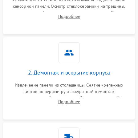
сенсорной панели. Осмотр стеклокерамики на трещины,
проверка конфорок на равномерность нагрева. Опрос
Подробнее
клиента о симптомах (не включается, не видит посуду,
щелкает).
2. Демонтаж и вскрытие корпуса
Извлечение панели из столешницы. Снятие крепежных
винтов по периметру и аккуратный демонтаж
стеклокерамической поверхности. Отсоединение шлейфов
Подробнее
сенсорного блока для доступа к силовым платам, катушкам
или ТЭНам.