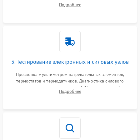
стеклокерамической поверхности. Отсоединение шлейфов
Подробнее
сенсорного блока для доступа к силовым платам, катушкам
или ТЭНам.
3. Тестирование электронных и силовых узлов
Прозвонка мультиметром нагревательных элементов,
термостатов и термодатчиков. Диагностика силового
модуля, реле, диодных мостов и IGBT-транзисторов (для
Подробнее
индукции). Проверка кранов и газ-контроля (для газовых
панелей).