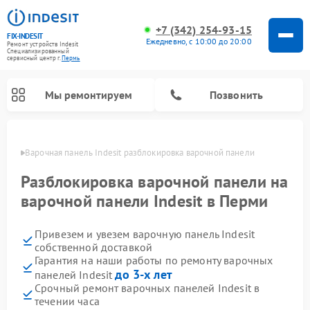
+7 (342) 254-93-15
FIX-INDESIT
Ежедневно, с 10:00 до 20:00
Ремонт устройств Indesit
Специализированный
cервисный центр г.
Пермь
Мы ремонтируем
Позвонить
Перми
Варочная панель Indesit разблокировка варочной панели
Разблокировка варочной панели на
варочной панели Indesit в Перми
Привезем и увезем варочную панель Indesit
собственной доставкой
Гарантия на наши работы по ремонту варочных
до 3-х лет
панелей Indesit
Ремонт морозильных камер Indesit
Ремонт стиральных машин Indesit
Ремонт сушильных машин Indesit
Ремонт посудомоечных машин Indesit
Ремонт микроволновых печей Indesit
Ремонт холодильных камер Indesit
Срочный ремонт варочных панелей Indesit в
течении часа