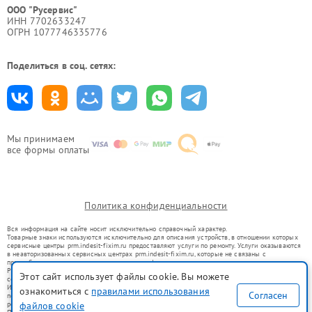
ООО "Русервис"
ИНН 7702633247
ОГРН 1077746335776
Поделиться в соц. сетях:
Мы принимаем
все формы оплаты
Политика конфиденциальности
Вся информация на сайте носит исключительно справочный характер.
Товарные знаки используются исключительно для описания устройств, в отношении которых
сервисные центры prm.indesit-fixim.ru предоставляют услуги по ремонту. Услуги оказываются
в неавторизованных сервисных центрах prm.indesit-fixim.ru, которые не связаны с
правообладателями товарных знаков или их официальными представителями.
Ремонт осуществляется для устройств, уже введенных в гражданский оборот в соответствии
Этот сайт использует файлы cookie. Вы можете
со статьей 1487 ГК РФ.
Использование товарных знаков не преследует цели индивидуализации услуг или введения
ознакомиться с
правилами использования
Согласен
потребителей в заблуждение, а служит для информирования о предоставляемых услугах по
ремонту техники указанных брендов.
файлов cookie