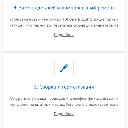
4. Замена деталей и компонентный ремонт
Установка новых ленточных ТЭНов (Hi-Light), индукторных
катушек или термопар. Перепайка сгоревших элементов на
плате управления, восстановление токопроводящих
Подробнее
дорожек. Очистка контактов и замена поврежденной
проводки.
5. Сборка и герметизация
Аккуратная укладка проводов и шлейфов, фиксация плат и
конфорок на штатных местах. Установка стеклокерамики с
проверкой равномерности зазоров. Нанесение
Подробнее
термостойкого герметика или укладка уплотнительной
ленты по контуру.