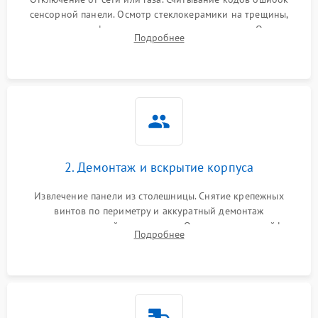
сенсорной панели. Осмотр стеклокерамики на трещины,
проверка конфорок на равномерность нагрева. Опрос
Подробнее
клиента о симптомах (не включается, не видит посуду,
щелкает).
2. Демонтаж и вскрытие корпуса
Извлечение панели из столешницы. Снятие крепежных
винтов по периметру и аккуратный демонтаж
стеклокерамической поверхности. Отсоединение шлейфов
Подробнее
сенсорного блока для доступа к силовым платам, катушкам
или ТЭНам.