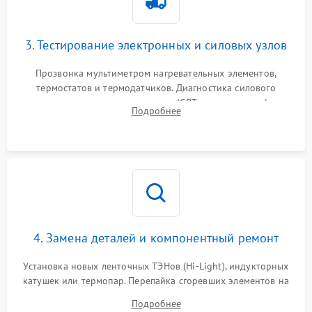
3. Тестирование электронных и силовых узлов
Прозвонка мультиметром нагревательных элементов,
термостатов и термодатчиков. Диагностика силового
модуля, реле, диодных мостов и IGBT-транзисторов (для
Подробнее
индукции). Проверка кранов и газ-контроля (для газовых
панелей).
4. Замена деталей и компонентный ремонт
Установка новых ленточных ТЭНов (Hi-Light), индукторных
катушек или термопар. Перепайка сгоревших элементов на
плате управления, восстановление токопроводящих
Подробнее
дорожек. Очистка контактов и замена поврежденной