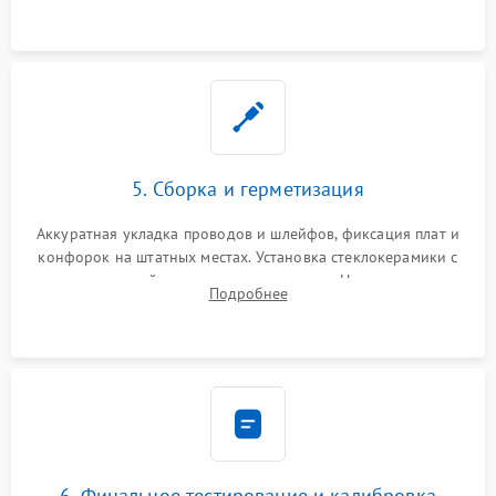
проводки.
5. Сборка и герметизация
Аккуратная укладка проводов и шлейфов, фиксация плат и
конфорок на штатных местах. Установка стеклокерамики с
проверкой равномерности зазоров. Нанесение
Подробнее
термостойкого герметика или укладка уплотнительной
ленты по контуру.
6. Финальное тестирование и калибровка