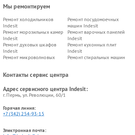
Мы ремонтируем
Ремонт холодильников
Ремонт посудомоечных
Indesit
машин Indesit
Ремонт морозильных камер
Ремонт варочных панелей
Indesit
Indesit
Ремонт духовых шкафов
Ремонт кухонных плит
Indesit
Indesit
Ремонт микроволновых
Ремонт стиральных машин
печей Indesit
Indesit
Ремонт холодильных камер
Ремонт сушильных машин
Контакты сервис центра
Indesit
Indesit
Адрес сервисного центра Indesit:
г. Пермь, ул. ​Революции, 60/1
Горячая линия:
+7 (342) 254-93-15
Электронная почта: