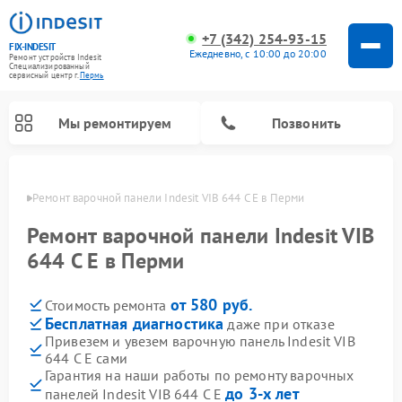
+7 (342) 254-93-15
FIX-INDESIT
Ежедневно, с 10:00 до 20:00
Ремонт устройств Indesit
Специализированный
cервисный центр г.
Пермь
Мы ремонтируем
Позвонить
Перми
Ремонт варочной панели Indesit VIB 644 C E в Перми
Ремонт варочной панели Indesit VIB
644 C E в Перми
от 580 руб.
Стоимость ремонта
Бесплатная диагностика
даже при отказе
Привезем и увезем варочную панель Indesit VIB
644 C E сами
Ремонт морозильных камер Indesit
Ремонт стиральных машин Indesit
Ремонт сушильных машин Indesit
Ремонт посудомоечных машин Indesit
Ремонт микроволновых печей Indesit
Ремонт холодильных камер Indesit
Гарантия на наши работы по ремонту варочных
до 3-х лет
панелей Indesit VIB 644 C E