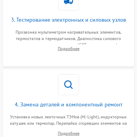
3. Тестирование электронных и силовых узлов
Прозвонка мультиметром нагревательных элементов,
термостатов и термодатчиков. Диагностика силового
модуля, реле, диодных мостов и IGBT-транзисторов (для
Подробнее
индукции). Проверка кранов и газ-контроля (для газовых
панелей).
4. Замена деталей и компонентный ремонт
Установка новых ленточных ТЭНов (Hi-Light), индукторных
катушек или термопар. Перепайка сгоревших элементов на
плате управления, восстановление токопроводящих
Подробнее
дорожек. Очистка контактов и замена поврежденной