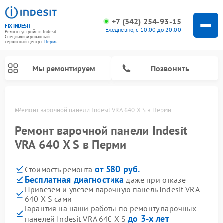
+7 (342) 254-93-15
FIX-INDESIT
Ежедневно, с 10:00 до 20:00
Ремонт устройств Indesit
Специализированный
cервисный центр г.
Пермь
Мы ремонтируем
Позвонить
Перми
Ремонт варочной панели Indesit VRA 640 X S в Перми
Ремонт варочной панели Indesit
VRA 640 X S в Перми
от 580 руб.
Стоимость ремонта
Бесплатная диагностика
даже при отказе
Привезем и увезем варочную панель Indesit VRA
640 X S сами
Ремонт морозильных камер Indesit
Ремонт стиральных машин Indesit
Ремонт сушильных машин Indesit
Ремонт посудомоечных машин Indesit
Ремонт микроволновых печей Indesit
Ремонт холодильных камер Indesit
Гарантия на наши работы по ремонту варочных
до 3-х лет
панелей Indesit VRA 640 X S