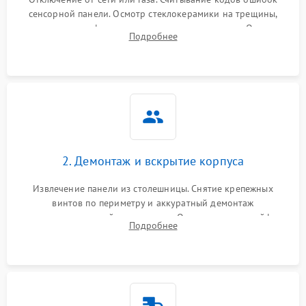
сенсорной панели. Осмотр стеклокерамики на трещины,
проверка конфорок на равномерность нагрева. Опрос
Подробнее
клиента о симптомах (не включается, не видит посуду,
щелкает).
2. Демонтаж и вскрытие корпуса
Извлечение панели из столешницы. Снятие крепежных
винтов по периметру и аккуратный демонтаж
стеклокерамической поверхности. Отсоединение шлейфов
Подробнее
сенсорного блока для доступа к силовым платам, катушкам
или ТЭНам.