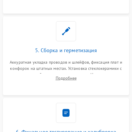
проводки.
5. Сборка и герметизация
Аккуратная укладка проводов и шлейфов, фиксация плат и
конфорок на штатных местах. Установка стеклокерамики с
проверкой равномерности зазоров. Нанесение
Подробнее
термостойкого герметика или укладка уплотнительной
ленты по контуру.
6. Финальное тестирование и калибровка