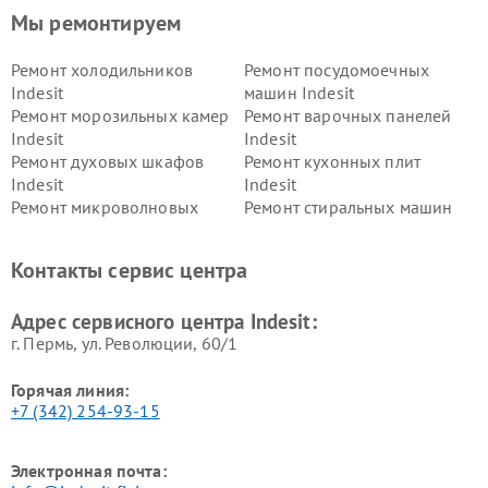
Мы ремонтируем
Ремонт холодильников
Ремонт посудомоечных
Indesit
машин Indesit
Ремонт морозильных камер
Ремонт варочных панелей
Indesit
Indesit
Ремонт духовых шкафов
Ремонт кухонных плит
Indesit
Indesit
Ремонт микроволновых
Ремонт стиральных машин
печей Indesit
Indesit
Ремонт холодильных камер
Ремонт сушильных машин
Контакты сервис центра
Indesit
Indesit
Адрес сервисного центра Indesit:
г. Пермь, ул. ​Революции, 60/1
Горячая линия:
+7 (342) 254-93-15
Электронная почта: