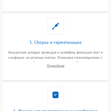
проводки.
5. Сборка и герметизация
Аккуратная укладка проводов и шлейфов, фиксация плат и
конфорок на штатных местах. Установка стеклокерамики с
проверкой равномерности зазоров. Нанесение
Подробнее
термостойкого герметика или укладка уплотнительной
ленты по контуру.
6. Финальное тестирование и калибровка