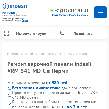
+7 (342) 254-93-15
FIX-INDESIT
Ежедневно, с 10:00 до 20:00
Ремонт устройств Indesit
Специализированный
cервисный центр г.
Пермь
Мы ремонтируем
Позвонить
Перми
Ремонт варочной панели Indesit VRM 641 MD C в Перми
Ремонт варочной панели Indesit
VRM 641 MD C в Перми
от 580 руб.
Стоимость ремонта
Бесплатная диагностика
даже при отказе
Привезем и увезем варочную панель Indesit VRM
641 MD C сами
Ремонт морозильных камер Indesit
Ремонт стиральных машин Indesit
Ремонт сушильных машин Indesit
Ремонт посудомоечных машин Indesit
Ремонт микроволновых печей Indesit
Ремонт холодильных камер Indesit
Гарантия на наши работы по ремонту варочных
до 3-х лет
панелей Indesit VRM 641 MD C