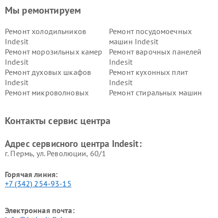
Мы ремонтируем
Ремонт холодильников
Ремонт посудомоечных
Indesit
машин Indesit
Ремонт морозильных камер
Ремонт варочных панелей
Indesit
Indesit
Ремонт духовых шкафов
Ремонт кухонных плит
Indesit
Indesit
Ремонт микроволновых
Ремонт стиральных машин
печей Indesit
Indesit
Ремонт холодильных камер
Ремонт сушильных машин
Контакты сервис центра
Indesit
Indesit
Адрес сервисного центра Indesit:
г. Пермь, ул. ​Революции, 60/1
Горячая линия:
+7 (342) 254-93-15
Электронная почта: