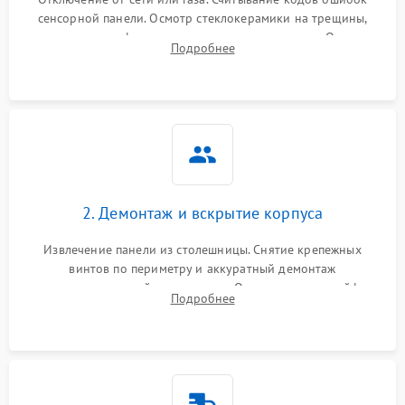
сенсорной панели. Осмотр стеклокерамики на трещины,
проверка конфорок на равномерность нагрева. Опрос
Подробнее
клиента о симптомах (не включается, не видит посуду,
щелкает).
2. Демонтаж и вскрытие корпуса
Извлечение панели из столешницы. Снятие крепежных
винтов по периметру и аккуратный демонтаж
стеклокерамической поверхности. Отсоединение шлейфов
Подробнее
сенсорного блока для доступа к силовым платам, катушкам
или ТЭНам.