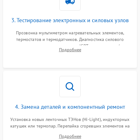
3. Тестирование электронных и силовых узлов
Прозвонка мультиметром нагревательных элементов,
термостатов и термодатчиков. Диагностика силового
модуля, реле, диодных мостов и IGBT-транзисторов (для
Подробнее
индукции). Проверка кранов и газ-контроля (для газовых
панелей).
4. Замена деталей и компонентный ремонт
Установка новых ленточных ТЭНов (Hi-Light), индукторных
катушек или термопар. Перепайка сгоревших элементов на
плате управления, восстановление токопроводящих
Подробнее
дорожек. Очистка контактов и замена поврежденной