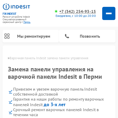
+7 (342) 254-93-15
FIX-INDESIT
Ежедневно, с 10:00 до 20:00
Ремонт устройств Indesit
Специализированный
cервисный центр г.
Пермь
Мы ремонтируем
Позвонить
Перми
Варочная панель Indesit замена панели управления
Замена панели управления на
варочной панели Indesit в Перми
Привезем и увезем варочную панель Indesit
собственной доставкой
Гарантия на наши работы по ремонту варочных
до 3-х лет
панелей Indesit
Ремонт морозильных камер Indesit
Ремонт стиральных машин Indesit
Ремонт сушильных машин Indesit
Ремонт посудомоечных машин Indesit
Ремонт микроволновых печей Indesit
Ремонт холодильных камер Indesit
Срочный ремонт варочных панелей Indesit в
течении часа