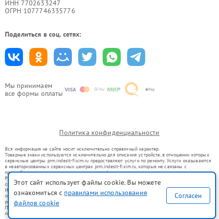
ИНН 7702633247
ОГРН 1077746335776
Поделиться в соц. сетях:
Мы принимаем
все формы оплаты
Политика конфиденциальности
Вся информация на сайте носит исключительно справочный характер.
Товарные знаки используются исключительно для описания устройств, в отношении которых
сервисные центры prm.indesit-fixim.ru предоставляют услуги по ремонту. Услуги оказываются
в неавторизованных сервисных центрах prm.indesit-fixim.ru, которые не связаны с
правообладателями товарных знаков или их официальными представителями.
Ремонт осуществляется для устройств, уже введенных в гражданский оборот в соответствии
Этот сайт использует файлы cookie. Вы можете
со статьей 1487 ГК РФ.
Использование товарных знаков не преследует цели индивидуализации услуг или введения
ознакомиться с
правилами использования
Согласен
потребителей в заблуждение, а служит для информирования о предоставляемых услугах по
ремонту техники указанных брендов.
файлов cookie
Представленная на сайте информация не является публичной офертой, определяемой
положениями Статьи 437(2) Гражданского кодекса РФ