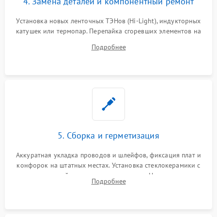
4. Замена деталей и компонентный ремонт
Установка новых ленточных ТЭНов (Hi-Light), индукторных
катушек или термопар. Перепайка сгоревших элементов на
плате управления, восстановление токопроводящих
Подробнее
дорожек. Очистка контактов и замена поврежденной
проводки.
5. Сборка и герметизация
Аккуратная укладка проводов и шлейфов, фиксация плат и
конфорок на штатных местах. Установка стеклокерамики с
проверкой равномерности зазоров. Нанесение
Подробнее
термостойкого герметика или укладка уплотнительной
ленты по контуру.