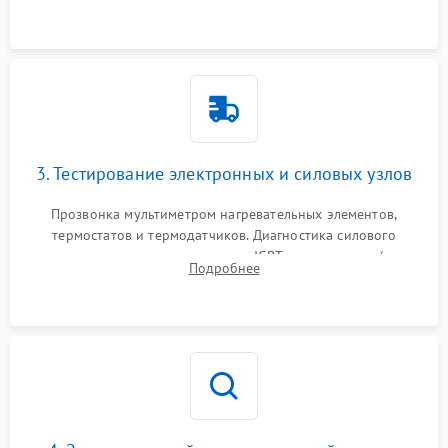
сенсорного блока для доступа к силовым платам, катушкам
или ТЭНам.
3. Тестирование электронных и силовых узлов
Прозвонка мультиметром нагревательных элементов,
термостатов и термодатчиков. Диагностика силового
модуля, реле, диодных мостов и IGBT-транзисторов (для
Подробнее
индукции). Проверка кранов и газ-контроля (для газовых
панелей).