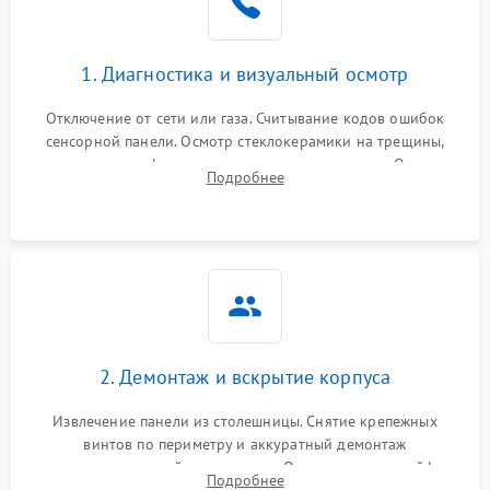
1. Диагностика и визуальный осмотр
Отключение от сети или газа. Считывание кодов ошибок
сенсорной панели. Осмотр стеклокерамики на трещины,
проверка конфорок на равномерность нагрева. Опрос
Подробнее
клиента о симптомах (не включается, не видит посуду,
щелкает).
2. Демонтаж и вскрытие корпуса
Извлечение панели из столешницы. Снятие крепежных
винтов по периметру и аккуратный демонтаж
стеклокерамической поверхности. Отсоединение шлейфов
Подробнее